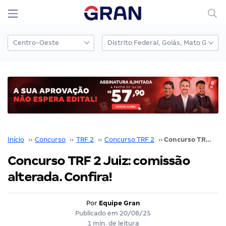
Início
››
Concurso
››
TRF 2
››
Concurso TRF 2
››
Concurso TRF 2 Juiz: comissão alterada. Confira!
Concurso TRF 2 Juiz: comissão
alterada. Confira!
Por
Equipe Gran
Publicado em
20/08/25
1 min. de leitura