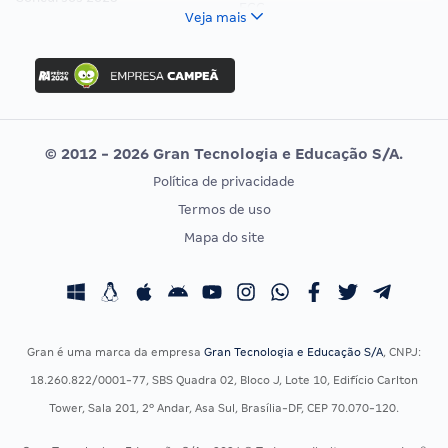
FCC
Veja mais
Concurso Nacional Unificado
FGV
Concurso Ibama
Idecan
Concurso MPU
Selecon
Editais publicados
Uniase
© 2012 - 2026 Gran Tecnologia e Educação S/A.
Vunesp
Política de privacidade
CONCURSOS POR PROFISSÃO
EXAME DE ORDEM
Termos de uso
Concursos Administrativos
OAB
Mapa do site
Concursos Educação
Prova OAB
Concursos Fiscais
Calendário OAB
Concursos Jurídicos
Questões OAB
Concursos Militares
Recursos OAB
Gran é uma marca da empresa
Gran Tecnologia e Educação S/A
, CNPJ:
Concursos Policiais
Exame de Ordem
18.260.822/0001-77, SBS Quadra 02, Bloco J, Lote 10, Edifício Carlton
Concursos Saúde
Tower, Sala 201, 2º Andar, Asa Sul, Brasília-DF, CEP 70.070-120.
Concursos Tribunais