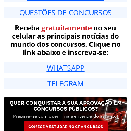
QUESTÕES DE CONCURSOS
Receba
gratuitamente
no seu
celular as principais notícias do
mundo dos concursos. Clique no
link abaixo e inscreva-se:
WHATSAPP
TELEGRAM
QUER CONQUISTAR A SUA APROVAÇÃO EM
CONCURSOS PÚBLICOS?
Prepare-se com quem mais entende do assunto!
COMECE A ESTUDAR NO GRAN CURSOS