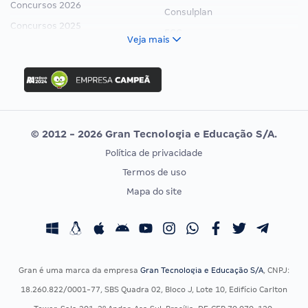
Concursos 2026
Consulplan
Concursos 2025
FCC
Veja mais
Concurso Nacional Unificado
FGV
Concurso Ibama
Idecan
Concurso MPU
Selecon
Editais publicados
Uniase
© 2012 - 2026 Gran Tecnologia e Educação S/A.
Vunesp
Política de privacidade
CONCURSOS POR PROFISSÃO
EXAME DE ORDEM
Termos de uso
Concursos Administrativos
OAB
Mapa do site
Concursos Educação
Prova OAB
Concursos Fiscais
Calendário OAB
Concursos Jurídicos
Questões OAB
Concursos Militares
Recursos OAB
Gran é uma marca da empresa
Gran Tecnologia e Educação S/A
, CNPJ:
Concursos Policiais
Exame de Ordem
18.260.822/0001-77, SBS Quadra 02, Bloco J, Lote 10, Edifício Carlton
Concursos Saúde