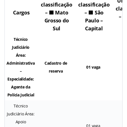
Uni
classificação
classificação
clas
Cargos
– 🟦 Mato
– 🟥 São
– 
Grosso do
Paulo –
R
Sul
Capital
Técnico
Judiciário
Área:
Administrativa
Cadastro de
01 vaga
0
–
reserva
Especialidade:
Agente da
Polícia Judicial
Técnico
Judiciário Área:
Apoio
___
01 vaga