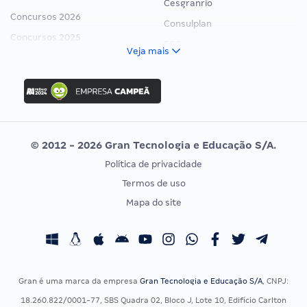
Cesgranrio
Concursos 2026
Consulplan
Concursos 2025
FCC
Veja mais
Concurso Nacional Unificado
FGV
Concurso Ibama
Idecan
Concurso MPU
Selecon
Editais publicados
Uniase
© 2012 - 2026 Gran Tecnologia e Educação S/A.
Vunesp
Política de privacidade
CONCURSOS POR PROFISSÃO
EXAME DE ORDEM
Termos de uso
Concursos Administrativos
OAB
Mapa do site
Concursos Educação
Prova OAB
Concursos Fiscais
Calendário OAB
Concursos Jurídicos
Questões OAB
Concursos Militares
Recursos OAB
Gran é uma marca da empresa
Gran Tecnologia e Educação S/A
, CNPJ:
Concursos Policiais
Exame de Ordem
18.260.822/0001-77, SBS Quadra 02, Bloco J, Lote 10, Edifício Carlton