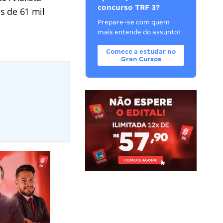
concurso TRF 3?
is de 61 mil
Prepare-se com quem
mais entende do assunto!
Comece a estudar no
Gran Cursos