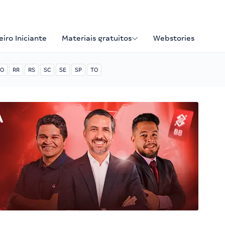
iro Iniciante
Materiais gratuitos
Webstories
O
RR
RS
SC
SE
SP
TO