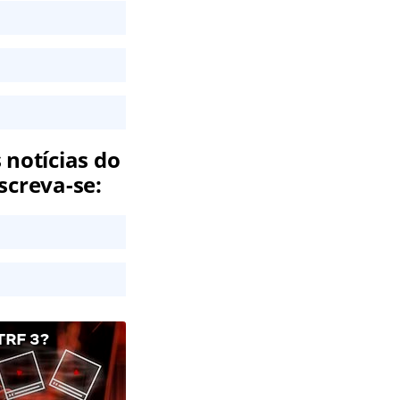
 notícias do
screva-se:
RF 3?