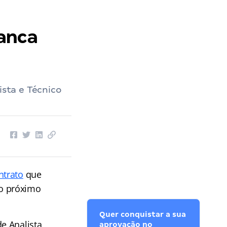
anca
ista e Técnico
ntrato
que
o próximo
Quer conquistar a sua
e Analista
aprovação no