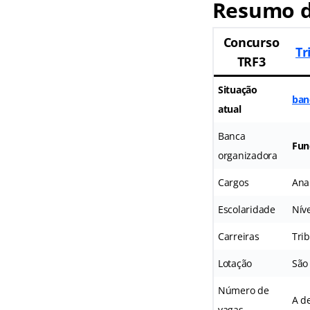
Resumo d
Concurso
Tr
TRF3
Situação
ban
atual
Banca
Fun
organizadora
Cargos
Anal
Escolaridade
Nív
Carreiras
Tri
Lotação
São
Número de
A de
vagas