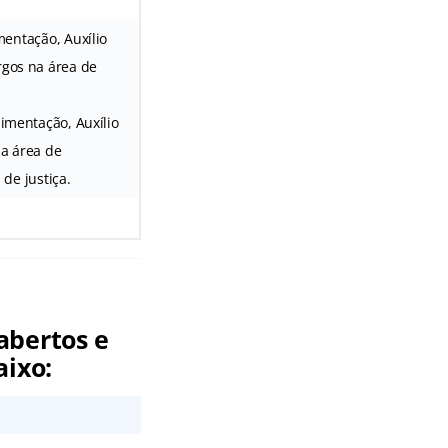
mentação, Auxílio
rgos na área de
limentação, Auxílio
na área de
 de justiça.
abertos e
aixo: