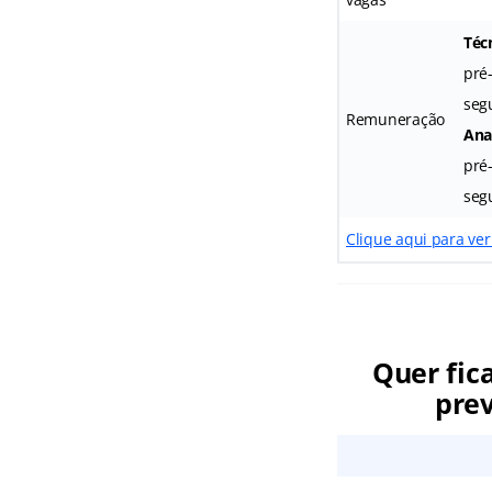
Técn
pré
seg
Remuneração
Anal
pré
segu
Clique aqui para ver
Quer fic
prev