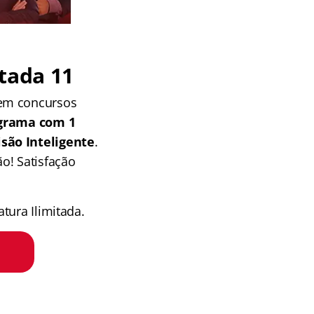
tada 11
 em concursos
grama com 1
isão Inteligente
.
o! Satisfação
tura Ilimitada.