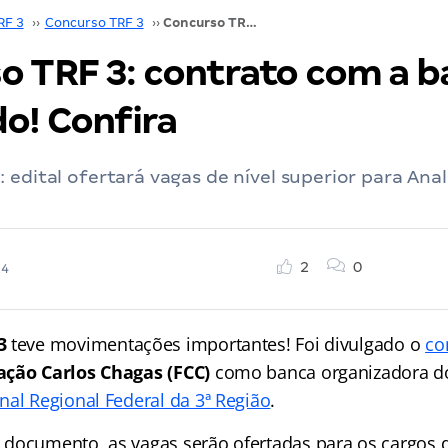
RF 3
››
Concurso TRF 3
››
Concurso TRF 3: contrato com a banca divulgado! Confira
o TRF 3: contrato com a b
o! Confira
 edital ofertará vagas de nível superior para Anal
2
0
24
3
teve movimentações importantes! Foi divulgado o
co
ção Carlos Chagas (FCC)
como banca organizadora d
nal Regional Federal da 3ª Região
.
documento, as vagas serão ofertadas para os cargos d