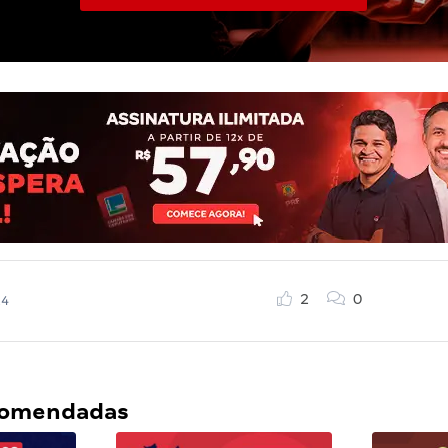
2
0
24
ecomendadas