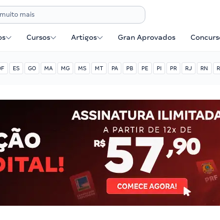
os
Cursos
Artigos
Gran Aprovados
Concurse
DF
ES
GO
MA
MG
MS
MT
PA
PB
PE
PI
PR
RJ
RN
R