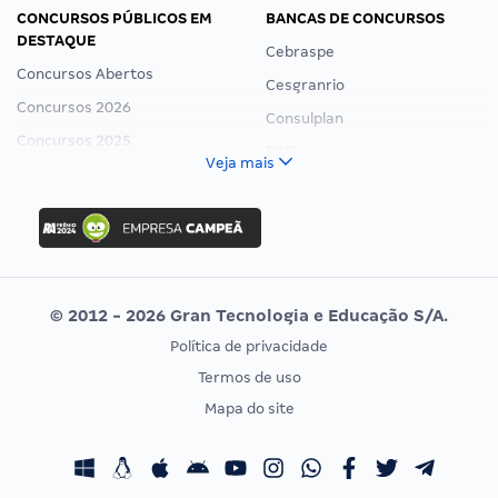
CONCURSOS PÚBLICOS EM
BANCAS DE CONCURSOS
DESTAQUE
Cebraspe
Concursos Abertos
Cesgranrio
Concursos 2026
Consulplan
Concursos 2025
FCC
Veja mais
Concurso Nacional Unificado
FGV
Concurso Ibama
Idecan
Concurso MPU
Selecon
Editais publicados
Uniase
© 2012 - 2026 Gran Tecnologia e Educação S/A.
Vunesp
Política de privacidade
CONCURSOS POR PROFISSÃO
EXAME DE ORDEM
Termos de uso
Concursos Administrativos
OAB
Mapa do site
Concursos Educação
Prova OAB
Concursos Fiscais
Calendário OAB
Concursos Jurídicos
Questões OAB