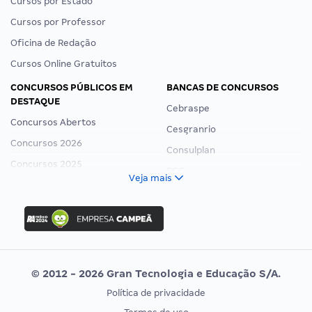
Cursos por Estado
Cursos por Professor
Oficina de Redação
Cursos Online Gratuitos
CONCURSOS PÚBLICOS EM
BANCAS DE CONCURSOS
DESTAQUE
Cebraspe
Concursos Abertos
Cesgranrio
Concursos 2026
Consulplan
Concursos 2025
FCC
Veja mais
Concurso Nacional Unificado
FGV
Concurso Ibama
Idecan
Concurso MPU
Selecon
Editais publicados
Uniase
© 2012 - 2026 Gran Tecnologia e Educação S/A.
Vunesp
Política de privacidade
CONCURSOS POR PROFISSÃO
EXAME DE ORDEM