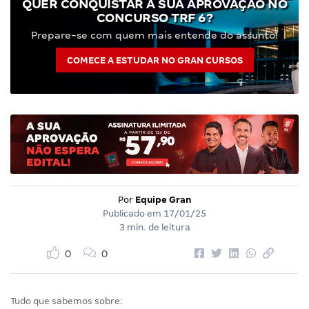
QUER CONQUISTAR A SUA APROVAÇÃO NO
CONCURSO TRF 6?
Prepare-se com quem mais entende do assunto!
COMECE A ESTUDAR NO GRAN CURSOS
Por
Equipe Gran
Publicado em
17/01/25
3 min. de leitura
0
0
Tudo que sabemos sobre: