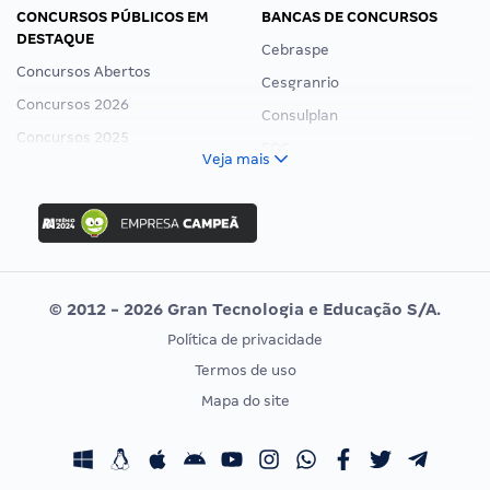
CONCURSOS PÚBLICOS EM
BANCAS DE CONCURSOS
DESTAQUE
Cebraspe
Concursos Abertos
Cesgranrio
Concursos 2026
Consulplan
Concursos 2025
FCC
Veja mais
Concurso Nacional Unificado
FGV
Concurso Ibama
Idecan
Concurso MPU
Selecon
Editais publicados
Uniase
© 2012 - 2026 Gran Tecnologia e Educação S/A.
Vunesp
Política de privacidade
CONCURSOS POR PROFISSÃO
EXAME DE ORDEM
Termos de uso
Concursos Administrativos
OAB
Mapa do site
Concursos Educação
Prova OAB
Concursos Fiscais
Calendário OAB
Concursos Jurídicos
Questões OAB