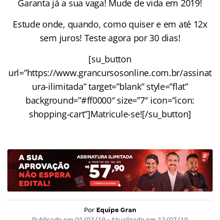
Garanta já a sua vaga! Mude de vida em 2019!
Estude onde, quando, como quiser e em até 12x
sem juros! Teste agora por 30 dias!
[su_button
url=”https://www.grancursosonline.com.br/assinat
ura-ilimitada” target=”blank” style=”flat”
background=”#ff0000″ size=”7″ icon=”icon:
shopping-cart”]Matricule-se![/su_button]
Por
Equipe Gran
Publicado em
01/07/19
• Atualizado em
12/07/19