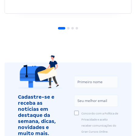
Cadastre-se e
receba as
notícias em
Concordo com a Política de
destaque da
Privacidade e aceito
semana, dicas,
receber comunicações do
novidades e
Gran Cursos Online.
muito mais.