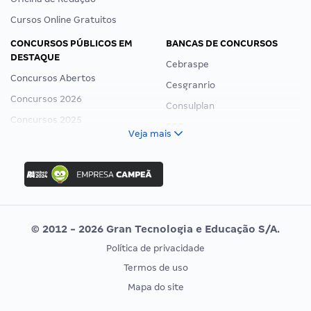
Cursos Online Gratuitos
CONCURSOS PÚBLICOS EM
BANCAS DE CONCURSOS
DESTAQUE
Cebraspe
Concursos Abertos
Cesgranrio
Concursos 2026
Consulplan
Concursos 2025
FCC
Veja mais
Concurso Nacional Unificado
FGV
Concurso Ibama
Idecan
Concurso MPU
Selecon
Editais publicados
Uniase
© 2012 - 2026 Gran Tecnologia e Educação S/A.
Vunesp
Política de privacidade
CONCURSOS POR PROFISSÃO
EXAME DE ORDEM
Termos de uso
Concursos Administrativos
OAB
Mapa do site
Concursos Educação
Prova OAB