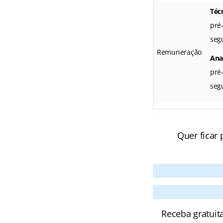
Técn
pré
seg
Remuneração
Anal
pré
segu
Quer ficar 
Receba gratuit