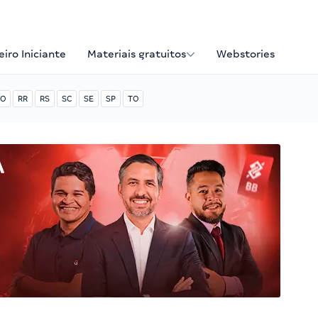
iro Iniciante
Materiais gratuitos
Webstories
O
RR
RS
SC
SE
SP
TO