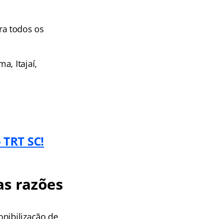
ra todos os
a, Itajaí,
 TRT SC!
as razões
!
onibilização de