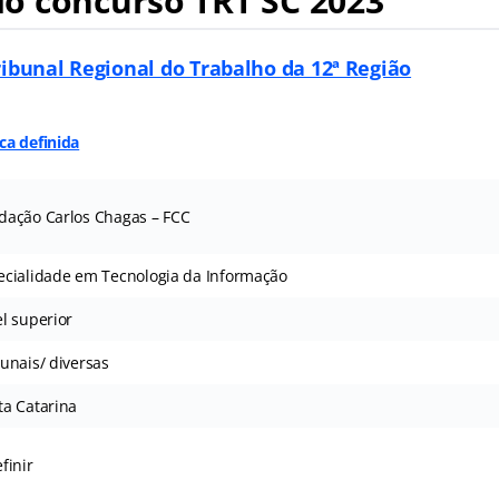
o concurso TRT SC 2023
ribunal Regional do Trabalho da 12ª Região
ca definida
dação Carlos Chagas – FCC
ecialidade em Tecnologia da Informação
el superior
bunais/ diversas
ta Catarina
finir