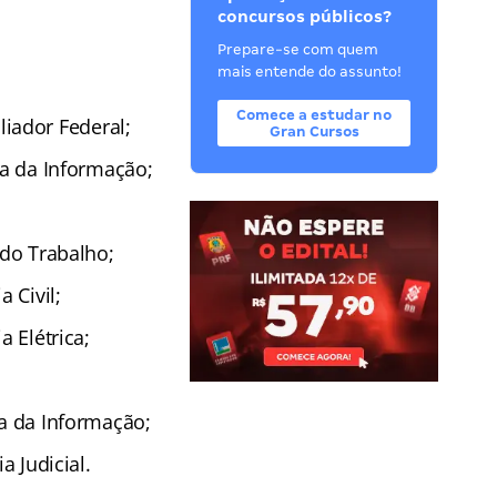
concursos públicos?
Prepare-se com quem
mais entende do assunto!
Comece a estudar no
aliador Federal;
Gran Cursos
ia da Informação;
 do Trabalho;
 Civil;
a Elétrica;
ia da Informação;
a Judicial.