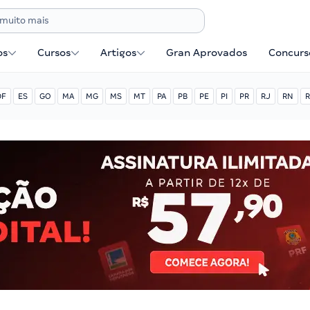
os
Cursos
Artigos
Gran Aprovados
Concurse
DF
ES
GO
MA
MG
MS
MT
PA
PB
PE
PI
PR
RJ
RN
R