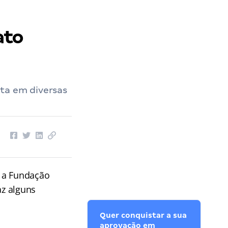
ato
sta em diversas
e a Fundação
az alguns
Quer conquistar a sua
aprovação em