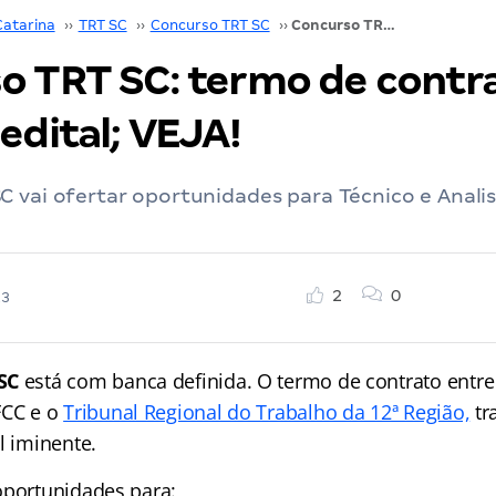
Catarina
››
TRT SC
››
Concurso TRT SC
››
Concurso TRT SC: termo de contrato detalha edital; VEJA!
o TRT SC: termo de contr
edital; VEJA!
 vai ofertar oportunidades para Técnico e Anali
2
0
23
SC
está com banca definida. O termo de contrato entr
FCC e o
Tribunal Regional do Trabalho da 12ª Região,
tr
l iminente.
oportunidades para: