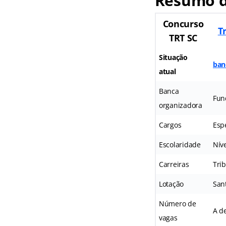
Resumo d
Concurso
T
TRT SC
Situação
ban
atual
Banca
Fun
organizadora
Cargos
Esp
Escolaridade
Nív
Carreiras
Tri
Lotação
San
Número de
A de
vagas