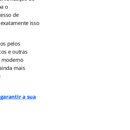
ba o
cesso de
 exatamente isso
dos pelos
os e outras
is moderno
ainda mais
e
garantir a sua