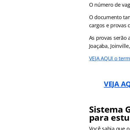
O número de vaga
O documento tamb
cargos e provas 
As provas serão a
Joaçaba, Joinvill
VEJA AQUI o term
VEJA AQ
Sistema G
para estu
Você sabia que o