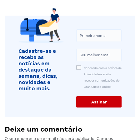
Cadastre-se e
receba as
notícias em
Concordo com a Política de
destaque da
Privacidade e aceito
semana, dicas,
receber comunicações do
novidades e
Gran Cursos Online.
muito mais.
Deixe um comentário
O seu endereço de e-mail não será publicado.
Campos