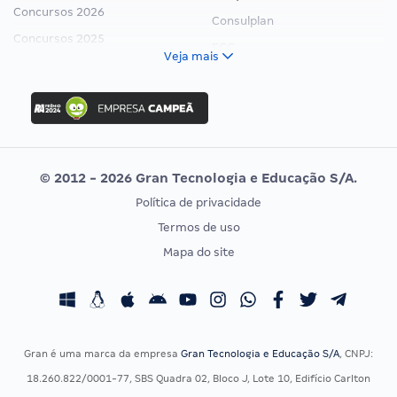
Concursos 2026
Consulplan
Concursos 2025
FCC
Veja mais
Concurso Nacional Unificado
FGV
Concurso Ibama
Idecan
Concurso MPU
Selecon
Editais publicados
Uniase
© 2012 - 2026 Gran Tecnologia e Educação S/A.
Vunesp
Política de privacidade
CONCURSOS POR PROFISSÃO
EXAME DE ORDEM
Termos de uso
Concursos Administrativos
OAB
Mapa do site
Concursos Educação
Prova OAB
Concursos Fiscais
Calendário OAB
Concursos Jurídicos
Questões OAB
Concursos Militares
Recursos OAB
Gran é uma marca da empresa
Gran Tecnologia e Educação S/A
, CNPJ:
Concursos Policiais
Exame de Ordem
18.260.822/0001-77, SBS Quadra 02, Bloco J, Lote 10, Edifício Carlton
Concursos Saúde