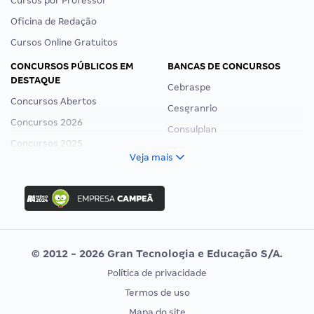
Cursos por Professor
Oficina de Redação
Cursos Online Gratuitos
CONCURSOS PÚBLICOS EM
BANCAS DE CONCURSOS
DESTAQUE
Cebraspe
Concursos Abertos
Cesgranrio
Concursos 2026
Consulplan
Concursos 2025
FCC
Veja mais
Concurso Nacional Unificado
FGV
Concurso Ibama
Idecan
Concurso MPU
Selecon
Editais publicados
Uniase
© 2012 - 2026 Gran Tecnologia e Educação S/A.
Vunesp
Política de privacidade
CONCURSOS POR PROFISSÃO
EXAME DE ORDEM
Termos de uso
Concursos Administrativos
OAB
Mapa do site