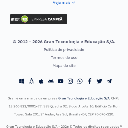
Veja mais
Concurso Nacional Unificado
FGV
Concurso Ibama
Idecan
Concurso MPU
Selecon
Editais publicados
Uniase
© 2012 - 2026 Gran Tecnologia e Educação S/A.
Vunesp
Política de privacidade
CONCURSOS POR PROFISSÃO
EXAME DE ORDEM
Termos de uso
Concursos Administrativos
OAB
Mapa do site
Concursos Educação
Prova OAB
Concursos Fiscais
Calendário OAB
Concursos Jurídicos
Questões OAB
Concursos Militares
Recursos OAB
Gran é uma marca da empresa
Gran Tecnologia e Educação S/A
, CNPJ:
Concursos Policiais
Exame de Ordem
18.260.822/0001-77, SBS Quadra 02, Bloco J, Lote 10, Edifício Carlton
Concursos Saúde
Tower, Sala 201, 2º Andar, Asa Sul, Brasília-DF, CEP 70.070-120.
Concursos Tribunais
Gran Tecnologia e Educação S/A - 2026 © Todos os direitos reservados ®