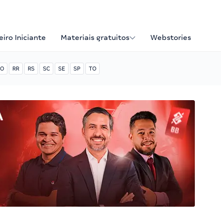
iro Iniciante
Materiais gratuitos
Webstories
O
RR
RS
SC
SE
SP
TO