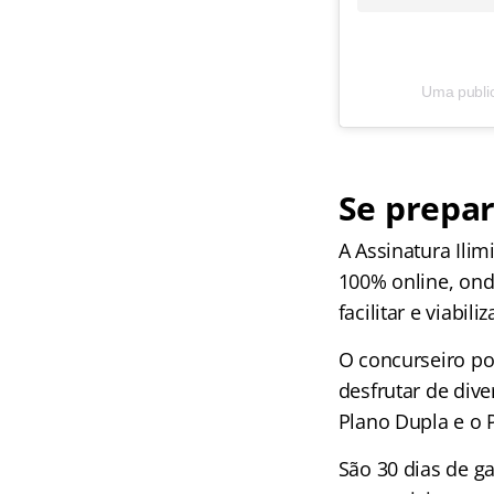
Uma publi
Se prepa
A Assinatura Ili
100% online, onde
facilitar e viabil
O concurseiro po
desfrutar de dive
Plano Dupla e o 
São 30 dias de g