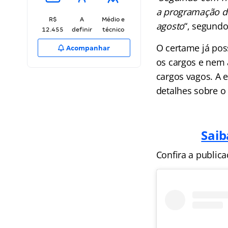
a programação de
R$
A
Médio e
agosto
“, segundo
12.455
definir
técnico
O certame já pos
Acompanhar
os cargos e nem 
cargos vagos. A 
detalhes sobre o 
Saib
Confira a publica