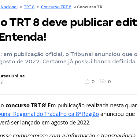
Nacional
››
TRT 8
››
Concurso TRT 8
››
Concurso TRT 8 deve publicar edital em agosto. Entenda!
o TRT 8 deve publicar edi
 Entenda!
 em publicação oficial, o Tribunal anunciou que o
gosto de 2022. Certame já possui banca definida.
ursos Online
0
0
22
 o
concurso TRT 8
! Em publicação realizada nesta quart
bunal Regional do Trabalho da 8ª Região
anunciou que o
erá ser lançado em agosto de 2022.
osso compromisso com a informação e transparência