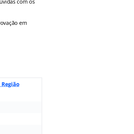
úvidas com os
provação em
ª Região