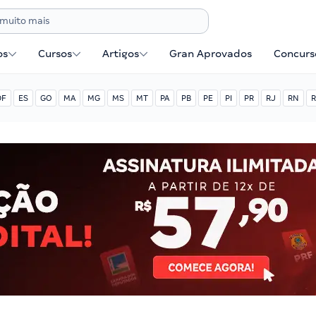
os
Cursos
Artigos
Gran Aprovados
Concurse
DF
ES
GO
MA
MG
MS
MT
PA
PB
PE
PI
PR
RJ
RN
R