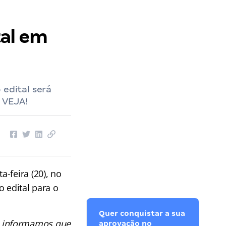
tal em
 edital será
 VEJA!
a-feira (20), no
 edital para o
Quer conquistar a sua
, informamos que
aprovação no