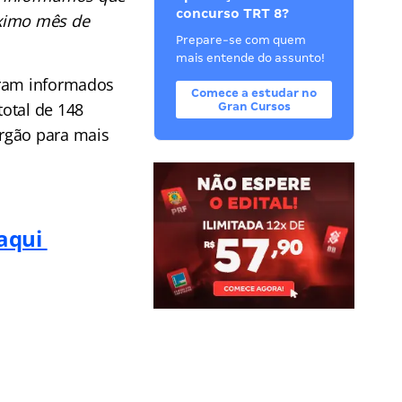
concurso TRT 8?
óximo mês de
Prepare-se com quem
mais entende do assunto!
oram informados
Comece a estudar no
otal de 148
Gran Cursos
órgão para mais
 aqui