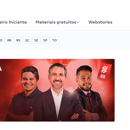
iro Iniciante
Materiais gratuitos
Webstories
O
RR
RS
SC
SE
SP
TO