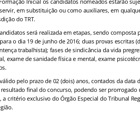
Formação Inicial os candidatos nomeados estarão suje
servir, em substituição ou como auxiliares, em qualqu
sdição do TRT.
candidatos será realizada em etapas, sendo composta p
a para o dia 19 de junho de 2016; duas provas escritas (
tença trabalhista); fases de sindicância da vida pregre
al, exame de sanidade física e mental, exame psicotécn
os.
válido pelo prazo de 02 (dois) anos, contados da data 
esultado final do concurso, podendo ser prorrogado 
, a critério exclusivo do Órgão Especial do Tribunal Re
egião.