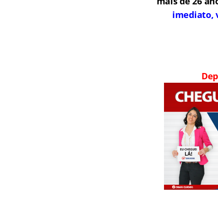
mais de 26 an
imediato, 
Dep