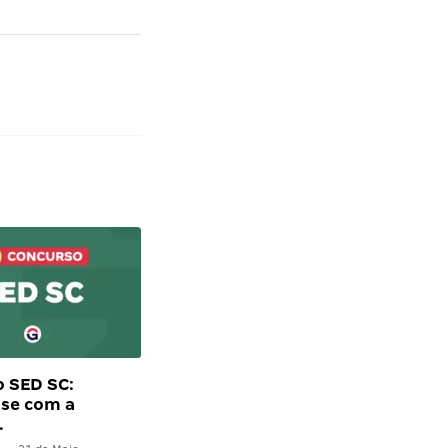
 SED SC:
se com a
…