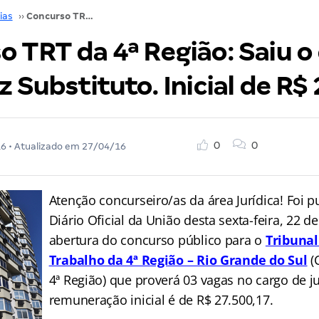
ias
››
Concurso TRT da 4ª Região: Saiu o edital para Juiz Substituto. Inicial de R$ 27,5 mil!
 TRT da 4ª Região: Saiu o 
z Substituto. Inicial de R$ 
0
0
16
• Atualizado em
27/04/16
Atenção concurseiro/as da área Jurídica! Foi 
Diário Oficial da União desta sexta-feira, 22 de 
abertura do concurso público para o
Tribunal
Trabalho da 4ª Região – Rio Grande do Sul
(
4ª Região) que proverá 03 vagas no cargo de ju
remuneração inicial é de R$ 27.500,17.