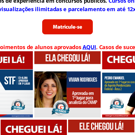
os de experiência em concursos públicos.
Cursos on
visualizações ilimitadas e parcelamento em até 12
oimentos de alunos aprovados
AQUI
. Casos de suce