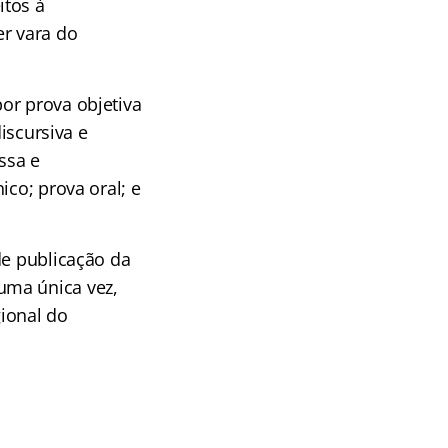
itos à
er vara do
or prova objetiva
discursiva e
ssa e
ico; prova oral; e
de publicação da
uma única vez,
gional do