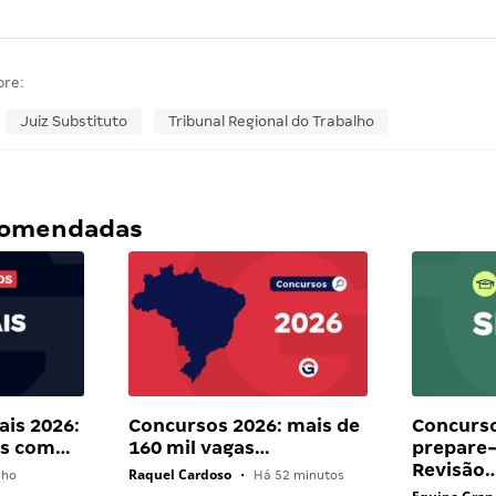
bre:
Juiz Substituto
Tribunal Regional do Trabalho
ecomendadas
ais 2026:
Concursos 2026: mais de
Concurso
ais com…
160 mil vagas…
prepare-
Revisão
Raquel Cardoso
lho
•
Há 52 minutos