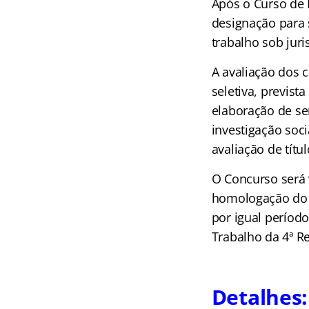
Após o Curso de 
designação para 
trabalho sob juri
A avaliação dos 
seletiva, previst
elaboração de sen
investigação soci
avaliação de títul
O Concurso será 
homologação do r
por igual período
Trabalho da 4ª R
Detalhes: