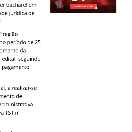
ser bacharel em
ade jurídica de
l.
ª região
 no período de 25
 momento da
 edital, seguindo
e o pagamento
, a realizar-se
amento de
dministrativa
va TST n°