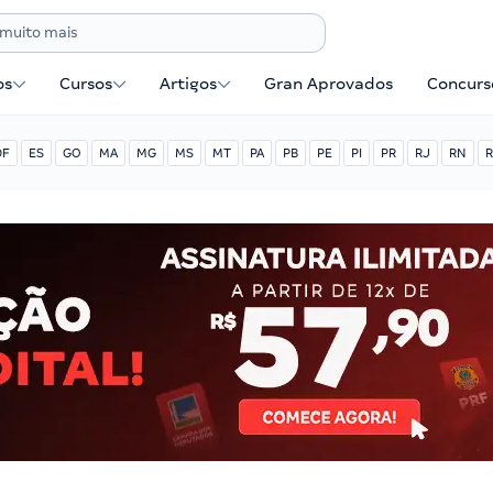
os
Cursos
Artigos
Gran Aprovados
Concurse
DF
ES
GO
MA
MG
MS
MT
PA
PB
PE
PI
PR
RJ
RN
R