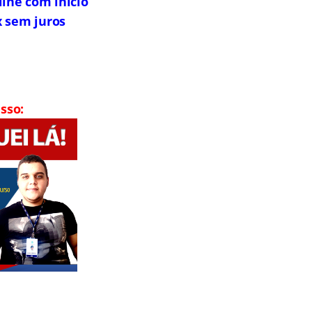
line com início
x sem juros
sso: