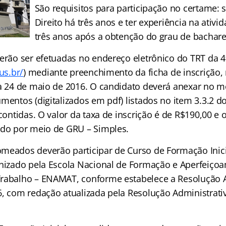
São requisitos para participação no certame: 
Direito há três anos e ter experiência na ativid
três anos após a obtenção do grau de bachare
verão ser efetuadas no endereço eletrônico do TRT da 4
us.br/
) mediante preenchimento da ficha de inscrição,
 a 24 de maio de 2016. O candidato deverá anexar no
mentos (digitalizados em pdf) listados no item 3.3.2 do
 contidas. O valor da taxa de inscrição é de R$190,00 
ado por meio de GRU – Simples.
meados deverão participar de Curso de Formação Inicial
anizado pela Escola Nacional de Formação e Aperfeiço
rabalho – ENAMAT, conforme estabelece a Resolução A
6, com redação atualizada pela Resolução Administrati