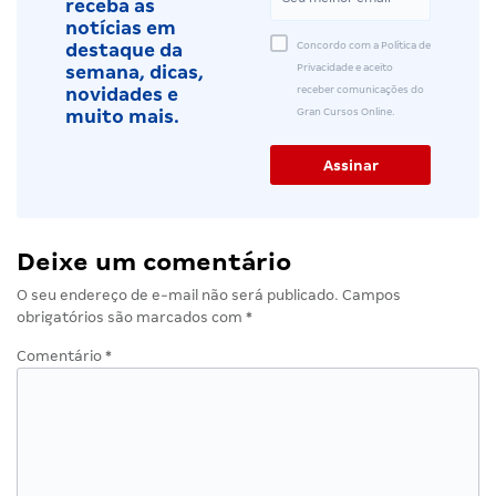
receba as
notícias em
Concordo com a Política de
destaque da
Privacidade e aceito
semana, dicas,
receber comunicações do
novidades e
Gran Cursos Online.
muito mais.
Deixe um comentário
O seu endereço de e-mail não será publicado.
Campos
obrigatórios são marcados com
*
Comentário
*