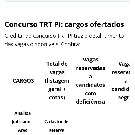
Concurso TRT PI: cargos ofertados
O edital do concurso TRT PI traz o detalhamento
das vagas disponíveis. Confira:
Vagas
Total de
Vagas
reservadas
vagas
reservad
a
CARGOS
(listagem
a
candidatos
geral +
candidat
com
cotas)
negro
deficiência
Analista
Judiciário –
Cadastro de
___
___
Área
Reserva