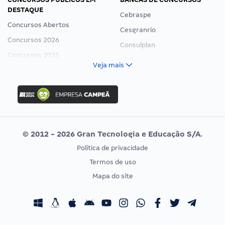
DESTAQUE
Cebraspe
Concursos Abertos
Cesgranrio
Concursos 2026
Consulplan
Concursos 2025
FCC
Veja mais
Concurso Nacional Unificado
FGV
Concurso Ibama
Idecan
Concurso MPU
Selecon
Editais publicados
Uniase
© 2012 - 2026 Gran Tecnologia e Educação S/A.
Vunesp
Política de privacidade
CONCURSOS POR PROFISSÃO
EXAME DE ORDEM
Termos de uso
Concursos Administrativos
OAB
Mapa do site
Concursos Educação
Prova OAB
Concursos Fiscais
Calendário OAB
Concursos Jurídicos
Questões OAB