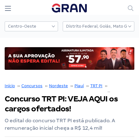
Início
››
Concursos
››
Nordeste
››
Piauí
››
TRT PI
››
Concurso TRT P
Concurso TRT PI: VEJA AQUI os
cargos ofertados!
O edital do concurso TRT PI está publicado. A
remuneração inicial chega a R$ 12,4 mil!