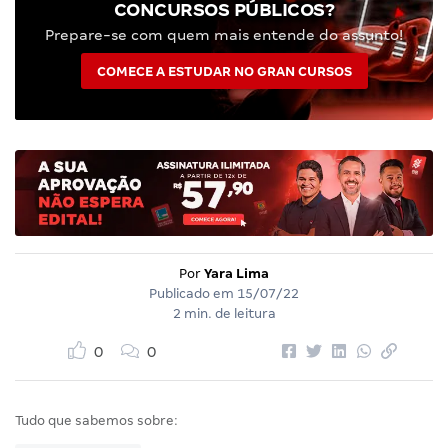
CONCURSOS PÚBLICOS?
Prepare-se com quem mais entende do assunto!
COMECE A ESTUDAR NO GRAN CURSOS
Por
Yara Lima
Publicado em
15/07/22
2 min. de leitura
0
0
Tudo que sabemos sobre: