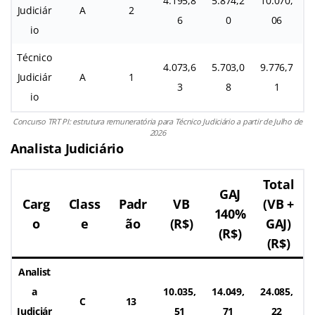
4.195,8
5.874,2
10.070,
Judiciár
A
2
6
0
06
io
Técnico
4.073,6
5.703,0
9.776,7
Judiciár
A
1
3
8
1
io
Concurso TRT PI: estrutura remuneratória para Técnico Judiciário a partir de Julho de
2026
Analista Judiciário
Total
GAJ
Carg
Class
Padr
VB
(VB +
140%
o
e
ão
(R$)
GAJ)
(R$)
(R$)
Analist
a
10.035,
14.049,
24.085,
C
13
Judiciár
51
71
22