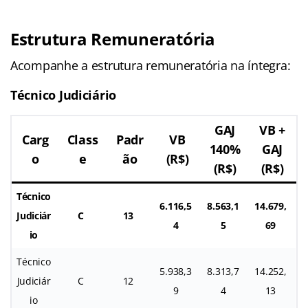
Estrutura Remuneratória
Acompanhe a estrutura remuneratória na íntegra:
Técnico Judiciário
GAJ
VB +
Carg
Class
Padr
VB
140%
GAJ
o
e
ão
(R$)
(R$)
(R$)
Técnico
6.116,5
8.563,1
14.679,
Judiciár
C
13
4
5
69
io
Técnico
5.938,3
8.313,7
14.252,
Judiciár
C
12
9
4
13
io