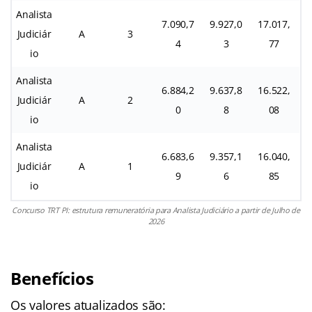
Analista
7.090,7
9.927,0
17.017,
Judiciár
A
3
4
3
77
io
Analista
6.884,2
9.637,8
16.522,
Judiciár
A
2
0
8
08
io
Analista
6.683,6
9.357,1
16.040,
Judiciár
A
1
9
6
85
io
Concurso TRT PI: estrutura remuneratória para Analista Judiciário a partir de Julho de
2026
Benefícios
Os valores atualizados são: