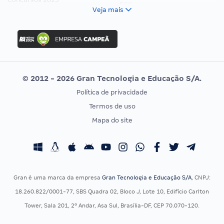
FCC
Veja mais
Concurso Nacional Unificado
FGV
Concurso Ibama
Idecan
Concurso MPU
Selecon
Editais publicados
Uniase
© 2012 - 2026 Gran Tecnologia e Educação S/A.
Vunesp
Política de privacidade
CONCURSOS POR PROFISSÃO
EXAME DE ORDEM
Termos de uso
Concursos Administrativos
OAB
Mapa do site
Concursos Educação
Prova OAB
Concursos Fiscais
Calendário OAB
Concursos Jurídicos
Questões OAB
Concursos Militares
Recursos OAB
Gran é uma marca da empresa
Gran Tecnologia e Educação S/A
, CNPJ:
Concursos Policiais
Exame de Ordem
18.260.822/0001-77, SBS Quadra 02, Bloco J, Lote 10, Edifício Carlton
Concursos Saúde
Tower, Sala 201, 2º Andar, Asa Sul, Brasília-DF, CEP 70.070-120.
Concursos Tribunais