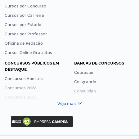
Cursos por Concurso
Cursos por Carreira
Cursos por Estado
Cursos por Professor
Oficina de Redação
Cursos Online Gratuitos
CONCURSOS PÚBLICOS EM
BANCAS DE CONCURSOS
DESTAQUE
Cebraspe
Concursos Abertos
Cesgranrio
Concursos 2026
Consulplan
Concursos 2025
FCC
Veja mais
Concurso Nacional Unificado
FGV
Concurso Ibama
Idecan
Concurso MPU
Selecon
Editais publicados
Uniase