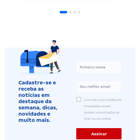
Cadastre-se e
receba as
notícias em
Concordo com a Política de
destaque da
Privacidade e aceito
semana, dicas,
receber comunicações do
novidades e
Gran Cursos Online.
muito mais.