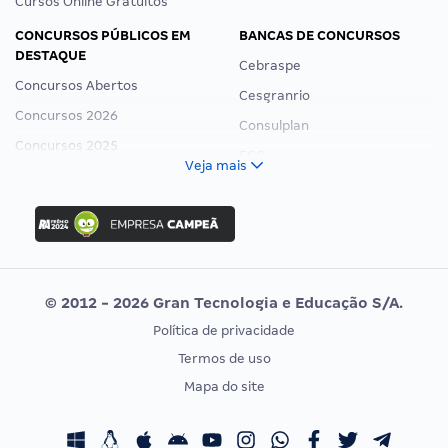
Cursos Online Gratuitos
CONCURSOS PÚBLICOS EM
BANCAS DE CONCURSOS
DESTAQUE
Cebraspe
Concursos Abertos
Cesgranrio
Concursos 2026
Consulplan
Concursos 2025
FCC
Veja mais
Concurso Nacional Unificado
FGV
Concurso Ibama
Idecan
Concurso MPU
Selecon
Editais publicados
Uniase
© 2012 - 2026 Gran Tecnologia e Educação S/A.
Vunesp
Política de privacidade
CONCURSOS POR PROFISSÃO
EXAME DE ORDEM
Termos de uso
Concursos Administrativos
OAB
Mapa do site
Concursos Educação
Prova OAB
Concursos Fiscais
Calendário OAB