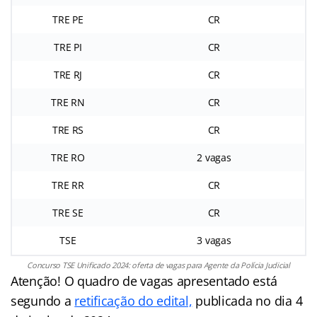
TRE PE
CR
TRE PI
CR
TRE RJ
CR
TRE RN
CR
TRE RS
CR
TRE RO
2 vagas
TRE RR
CR
TRE SE
CR
TSE
3 vagas
Concurso TSE Unificado 2024: oferta de vagas para Agente da Polícia Judicial
Atenção! O quadro de vagas apresentado está
segundo a
retificação do edital,
publicada no dia 4