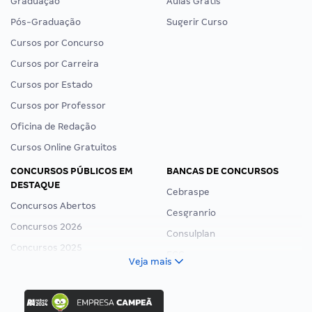
Graduação
Aulas Grátis
Pós-Graduação
Sugerir Curso
Cursos por Concurso
Cursos por Carreira
Cursos por Estado
Cursos por Professor
Oficina de Redação
Cursos Online Gratuitos
CONCURSOS PÚBLICOS EM
BANCAS DE CONCURSOS
DESTAQUE
Cebraspe
Concursos Abertos
Cesgranrio
Concursos 2026
Consulplan
Concursos 2025
FCC
Veja mais
Concurso Nacional Unificado
FGV
Concurso Ibama
Idecan
Concurso MPU