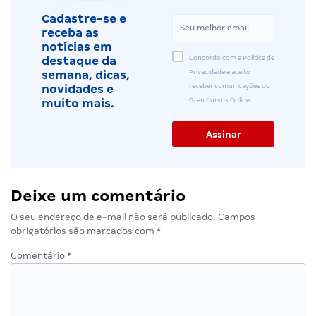
Cadastre-se e
receba as
notícias em
Concordo com a Política de
destaque da
Privacidade e aceito
semana, dicas,
receber comunicações do
novidades e
Gran Cursos Online.
muito mais.
Deixe um comentário
O seu endereço de e-mail não será publicado.
Campos
obrigatórios são marcados com
*
Comentário
*