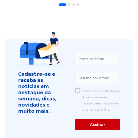
Cadastre-se e
receba as
notícias em
Concordo com a Política de
destaque da
Privacidade e aceito
semana, dicas,
receber comunicações do
novidades e
Gran Cursos Online.
muito mais.