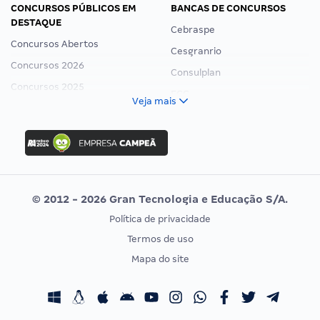
CONCURSOS PÚBLICOS EM
BANCAS DE CONCURSOS
DESTAQUE
Cebraspe
Concursos Abertos
Cesgranrio
Concursos 2026
Consulplan
Concursos 2025
FCC
Veja mais
Concurso Nacional Unificado
FGV
Concurso Ibama
Idecan
Concurso MPU
Selecon
Editais publicados
Uniase
© 2012 - 2026 Gran Tecnologia e Educação S/A.
Vunesp
Política de privacidade
CONCURSOS POR PROFISSÃO
EXAME DE ORDEM
Termos de uso
Concursos Administrativos
OAB
Mapa do site
Concursos Educação
Prova OAB
Concursos Fiscais
Calendário OAB
Concursos Jurídicos
Questões OAB