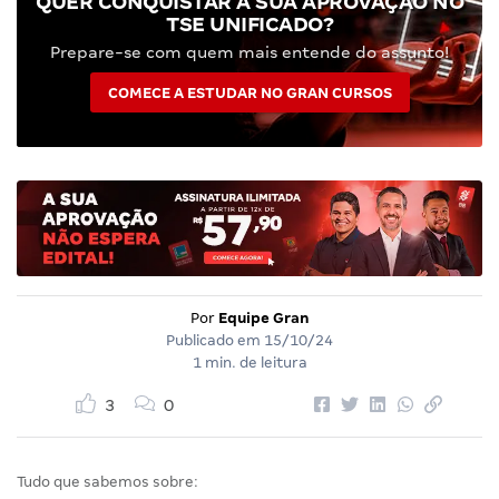
QUER CONQUISTAR A SUA APROVAÇÃO NO
TSE UNIFICADO?
Prepare-se com quem mais entende do assunto!
COMECE A ESTUDAR NO GRAN CURSOS
Por
Equipe Gran
Publicado em
15/10/24
1 min. de leitura
3
0
Tudo que sabemos sobre: