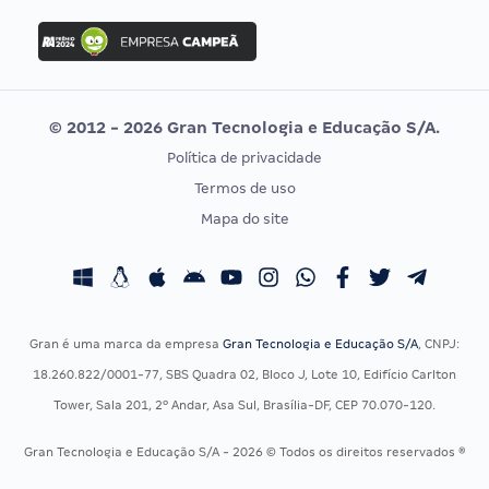
Concurso Ibama
Idecan
Concurso MPU
Selecon
Editais publicados
Uniase
© 2012 - 2026 Gran Tecnologia e Educação S/A.
Vunesp
Política de privacidade
CONCURSOS POR PROFISSÃO
EXAME DE ORDEM
Termos de uso
Concursos Administrativos
OAB
Mapa do site
Concursos Educação
Prova OAB
Concursos Fiscais
Calendário OAB
Concursos Jurídicos
Questões OAB
Concursos Militares
Recursos OAB
Gran é uma marca da empresa
Gran Tecnologia e Educação S/A
, CNPJ:
Concursos Policiais
Exame de Ordem
18.260.822/0001-77, SBS Quadra 02, Bloco J, Lote 10, Edifício Carlton
Concursos Saúde
Tower, Sala 201, 2º Andar, Asa Sul, Brasília-DF, CEP 70.070-120.
Concursos Tribunais
Gran Tecnologia e Educação S/A - 2026 © Todos os direitos reservados ®
Residência Multiprofissional