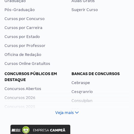
Graduação
Aulas Grátis
Pós-Graduação
Sugerir Curso
Cursos por Concurso
Cursos por Carreira
Cursos por Estado
Cursos por Professor
Oficina de Redação
Cursos Online Gratuitos
CONCURSOS PÚBLICOS EM
BANCAS DE CONCURSOS
DESTAQUE
Cebraspe
Concursos Abertos
Cesgranrio
Concursos 2026
Consulplan
Concursos 2025
FCC
Veja mais
Concurso Nacional Unificado
FGV
Concurso Ibama
Idecan
Concurso MPU