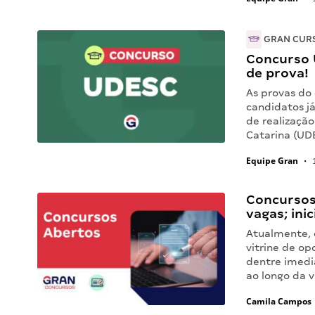
GRAN CUR
Concurso 
de prova!
As provas do
candidatos j
de realizaçã
Catarina (UD
Equipe Gran
•
1
Concursos 
vagas; inic
Atualmente, 
vitrine de o
dentre imedia
ao longo da v
Camila Campos