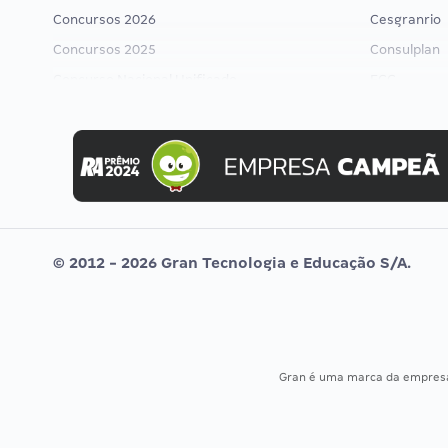
Concursos 2026
Cesgranrio
Concursos 2025
Consulplan
Concurso Nacional Unificado
FCC
Concurso Ibama
FGV
Concurso MPU
Idecan
Editais publicados
Selecon
Uniase
Vunesp
© 2012 - 2026 Gran Tecnologia e Educação S/A.
Gran é uma marca da empre