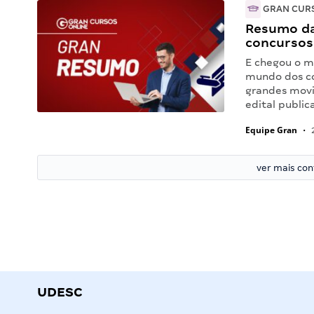
GRAN CUR
Resumo da 
concursos
E chegou o m
mundo dos co
grandes movi
edital public
Equipe Gran
•
2
ver mais co
UDESC