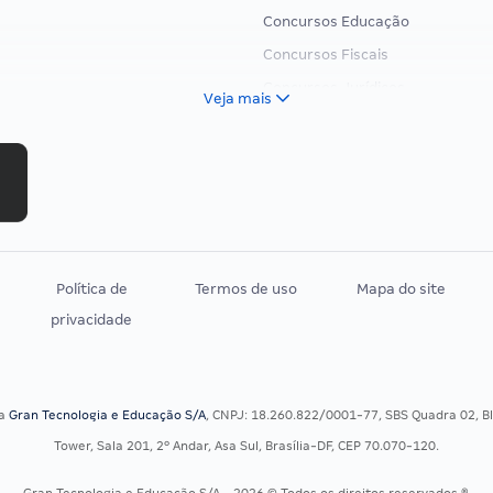
Concursos Educação
Concursos Fiscais
Concursos Jurídicos
Veja mais
Concursos Militares
Concursos Policiais
Concursos Saúde
Concursos Tribunais
Residência Multiprofissional
Política de
Termos de uso
Mapa do site
privacidade
sa
Gran Tecnologia e Educação S/A
, CNPJ: 18.260.822/0001-77, SBS Quadra 02, Blo
Tower, Sala 201, 2º Andar, Asa Sul, Brasília-DF, CEP 70.070-120.
Gran Tecnologia e Educação S/A - 2026 © Todos os direitos reservados ®