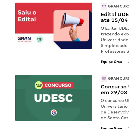
GRAN CUR
Edital UDE
até 15/04
O Edital UDE
trazendo exc
Universidade
Simplificado
Professores S
Equipe Gran
•
2
GRAN CUR
Concurso 
em 29/03
O concurso U
Universitário
de Desenvolvi
de Santa Cat
Equipe Gran
•
1