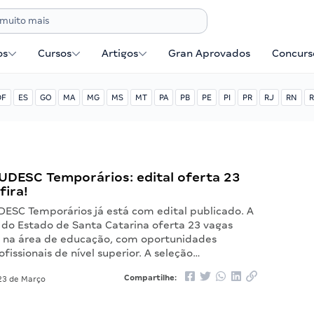
os
Cursos
Artigos
Gran Aprovados
Concurse
DF
ES
GO
MA
MG
MS
MT
PA
PB
PE
PI
PR
RJ
RN
R
UDESC Temporários: edital oferta 23
fira!
DESC Temporários já está com edital publicado. A
 do Estado de Santa Catarina oferta 23 vagas
 na área de educação, com oportunidades
ofissionais de nível superior. A seleção…
Compartilhe:
3 de Março