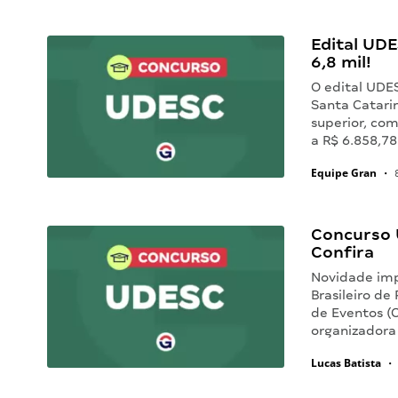
Edital UDE
6,8 mil!
O edital UDE
Santa Catari
superior, co
a R$ 6.858,78
Equipe Gran
•
8
Concurso 
Confira
Novidade imp
Brasileiro d
de Eventos (
organizadora
Lucas Batista
•