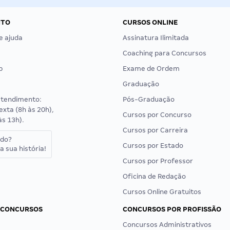
NTO
CURSOS ONLINE
e ajuda
Assinatura Ilimitada
Coaching para Concursos
p
Exame de Ordem
Graduação
atendimento:
Pós-Graduação
exta (8h às 20h),
Cursos por Concurso
às 13h).
Cursos por Carreira
ado?
Cursos por Estado
a sua história!
Cursos por Professor
Oficina de Redação
Cursos Online Gratuitos
 CONCURSOS
CONCURSOS POR PROFISSÃO
Concursos Administrativos