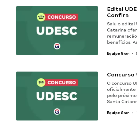
Edital UDE
Confira
Saiu o edita
Catarina ofer
remuneração i
benefícios. A
Equipe Gran
•
5
Concurso 
O concurso U
oficialmente
pelo próximo
Santa Catari
Equipe Gran
•
1