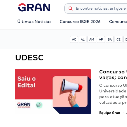
Últimas Notícias
Concurso IBGE 2026
Concurs
AC
AL
AM
AP
BA
CE
UDESC
Concurso 
vagas; con
O concurso U
Universidade
para atuação
voltadas a pr
Equipe Gran
•
2