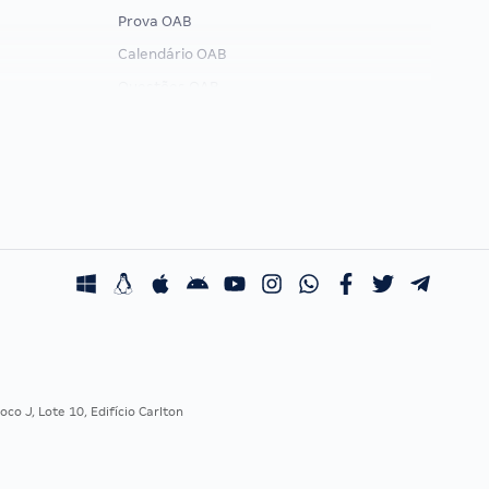
Prova OAB
Calendário OAB
Questões OAB
Recursos OAB
Exame de Ordem
co J, Lote 10, Edifício Carlton