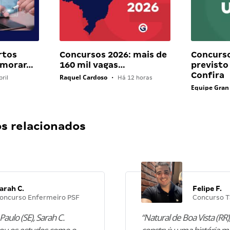
rtos
Concursos 2026: mais de
Concurs
 morar…
160 mil vagas…
previsto
Confira
Raquel Cardoso
ril
•
Há 12 horas
Equipe Gran
 relacionados
arah C.
Felipe F.
oncurso Enfermeiro PSF
Concurso T
Paulo (SE), Sarah C.
“Natural de Boa Vista (RR),