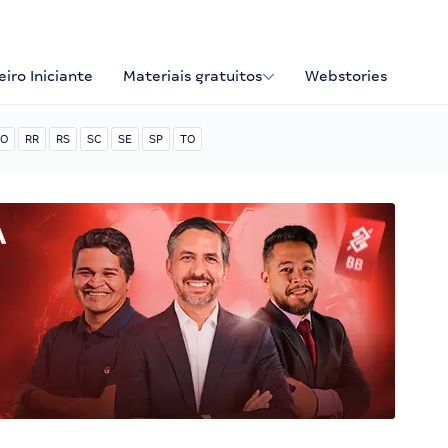
iro Iniciante
Materiais gratuitos
Webstories
O
RR
RS
SC
SE
SP
TO