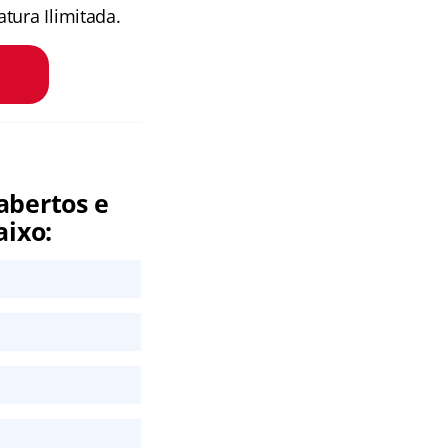
tura Ilimitada.
abertos e
aixo: