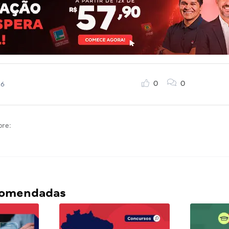
0
0
26
bre:
ecomendadas