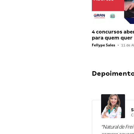
4 concursos abe
para quem quer
Fellype Sales
•
11 de Ab
Depoimentos
S
C
“Natural de Frei 