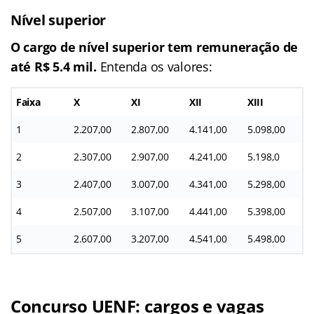
Nível superior
O cargo de nível superior tem remuneração de
até R$ 5.4 mil.
Entenda os valores:
Faixa
X
XI
XII
XIII
1
2.207,00
2.807,00
4.141,00
5.098,00
2
2.307,00
2.907,00
4.241,00
5.198,0
3
2.407,00
3.007,00
4.341,00
5.298,00
4
2.507,00
3.107,00
4.441,00
5.398,00
5
2.607,00
3.207,00
4.541,00
5.498,00
Concurso UENF: cargos e vagas