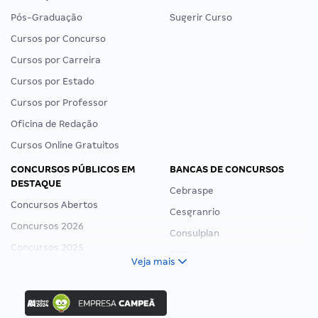
Pós-Graduação
Sugerir Curso
Cursos por Concurso
Cursos por Carreira
Cursos por Estado
Cursos por Professor
Oficina de Redação
Cursos Online Gratuitos
CONCURSOS PÚBLICOS EM
BANCAS DE CONCURSOS
DESTAQUE
Cebraspe
Concursos Abertos
Cesgranrio
Concursos 2026
Consulplan
Concursos 2025
FCC
Veja mais
Concurso Nacional Unificado
FGV
Concurso Ibama
Idecan
Concurso MPU