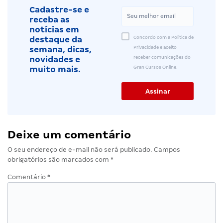
Cadastre-se e
receba as
notícias em
Concordo com a Política de
destaque da
Privacidade e aceito
semana, dicas,
receber comunicações do
novidades e
Gran Cursos Online.
muito mais.
Deixe um comentário
O seu endereço de e-mail não será publicado.
Campos
obrigatórios são marcados com
*
Comentário
*