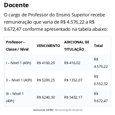
Docente
O cargo de Professor do Ensino Superior recebe
remuneração que varia de R$ 4.576,22 a R$
9.672,47 conforme apresentado na tabela abaixo:
Professor –
ADICIONAL DE
VENCIMENTO
Total
Classe / Nível
TITULAÇÃO
R$
I – Nível 1 (40h)
R$ 4160,20
R$ 416,02
4.576,22
R$
II – Nível 1 (40h)
R$ 5200,25
R$ 1352,07
6.552,32
III – Nível 1
R$
R$ 6240,30
R$ 3432,17
(40h)
9.672,47
concurso UERN
: remuneração docente