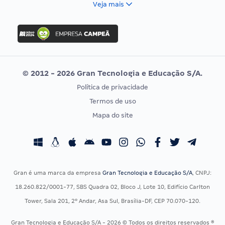
Veja mais
Concurso Nacional Unificado
FGV
Concurso Ibama
Idecan
Concurso MPU
Selecon
Editais publicados
Uniase
© 2012 - 2026 Gran Tecnologia e Educação S/A.
Vunesp
Política de privacidade
CONCURSOS POR PROFISSÃO
EXAME DE ORDEM
Termos de uso
Concursos Administrativos
OAB
Mapa do site
Concursos Educação
Prova OAB
Concursos Fiscais
Calendário OAB
Concursos Jurídicos
Questões OAB
Concursos Militares
Recursos OAB
Gran é uma marca da empresa
Gran Tecnologia e Educação S/A
, CNPJ:
Concursos Policiais
Exame de Ordem
18.260.822/0001-77, SBS Quadra 02, Bloco J, Lote 10, Edifício Carlton
Concursos Saúde
Tower, Sala 201, 2º Andar, Asa Sul, Brasília-DF, CEP 70.070-120.
Concursos Tribunais
Gran Tecnologia e Educação S/A - 2026 © Todos os direitos reservados ®