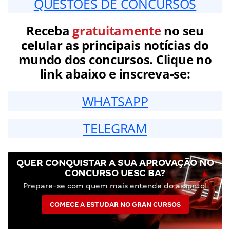
QUESTÕES DE CONCURSOS
Receba
gratuitamente
no seu
celular as principais notícias do
mundo dos concursos. Clique no
link abaixo e inscreva-se:
WHATSAPP
TELEGRAM
QUER CONQUISTAR A SUA APROVAÇÃO NO
CONCURSO UESC BA?
Prepare-se com quem mais entende do assunto!
COMECE A ESTUDAR NO GRAN CURSOS