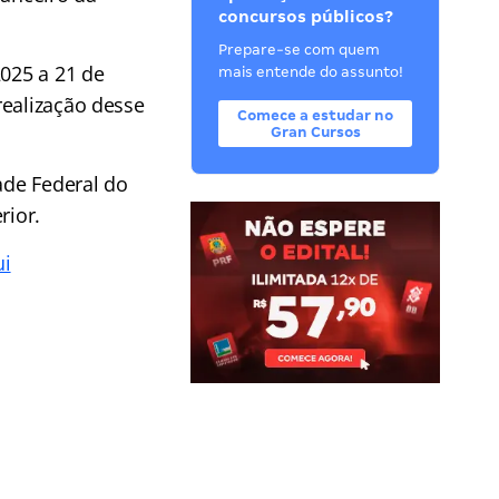
concursos públicos?
Prepare-se com quem
2025 a 21 de
mais entende do assunto!
realização desse
Comece a estudar no
Gran Cursos
ade Federal do
rior.
ui