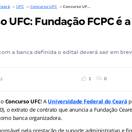
Ceará
››
UFC
››
Concurso UFC
››
Concurso UFC: Fundação FCPC é a banca! Confira!
o UFC: Fundação FCPC é a
om a banca definida o edital deverá sair em brev
1
0
25
 o
Concurso UFC
! A
Universidade Federal do Ceará
p
/10), o extrato de contrato que anuncia a Fundação Cea
 como banca organizadora.
ponsável pela prestação de suporte administrativo e fi