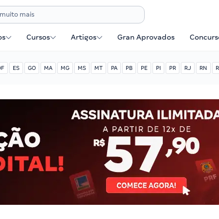
os
Cursos
Artigos
Gran Aprovados
Concurse
DF
ES
GO
MA
MG
MS
MT
PA
PB
PE
PI
PR
RJ
RN
R