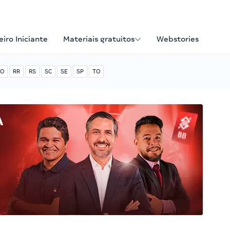
iro Iniciante
Materiais gratuitos
Webstories
O
RR
RS
SC
SE
SP
TO