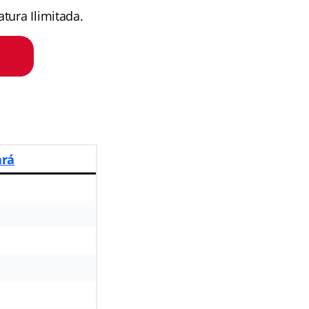
tura Ilimitada.
ará