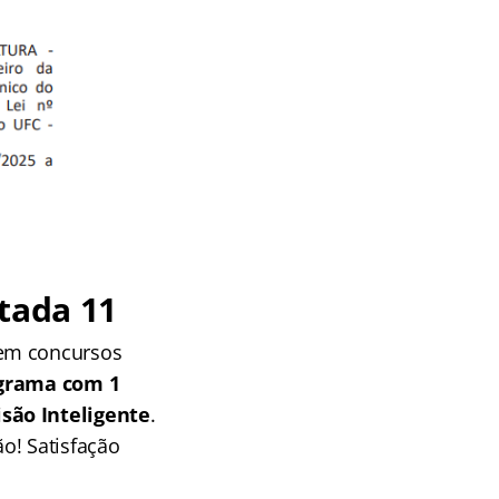
tada 11
 em concursos
grama com 1
isão Inteligente
.
o! Satisfação