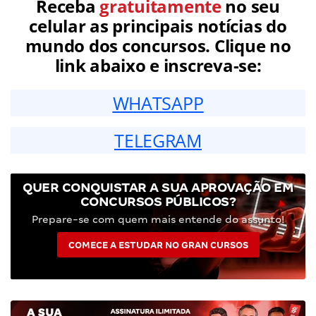
Receba
gratuitamente
no seu
celular as principais notícias do
mundo dos concursos. Clique no
link abaixo e inscreva-se:
WHATSAPP
TELEGRAM
QUER CONQUISTAR A SUA APROVAÇÃO EM
CONCURSOS PÚBLICOS?
Prepare-se com quem mais entende do assunto!
COMECE A ESTUDAR NO GRAN CURSOS