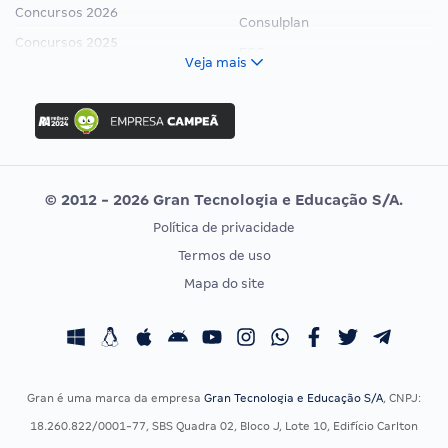
Concursos 2026
Consulplan
Concursos 2025
FCC
Veja mais
Concurso Nacional Unificado
FGV
Concurso Ibama
Idecan
Concurso MPU
Selecon
Editais publicados
Uniase
© 2012 - 2026 Gran Tecnologia e Educação S/A.
Vunesp
Política de privacidade
CONCURSOS POR PROFISSÃO
EXAME DE ORDEM
Termos de uso
Concursos Administrativos
OAB
Mapa do site
Concursos Educação
Prova OAB
Concursos Fiscais
Calendário OAB
Concursos Jurídicos
Questões OAB
Concursos Militares
Recursos OAB
Gran é uma marca da empresa
Gran Tecnologia e Educação S/A
, CNPJ:
Concursos Policiais
Exame de Ordem
18.260.822/0001-77, SBS Quadra 02, Bloco J, Lote 10, Edifício Carlton
Concursos Saúde