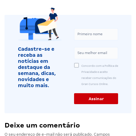
Cadastre-se e
receba as
notícias em
Concordo com a Política de
destaque da
Privacidade e aceito
semana, dicas,
receber comunicações do
novidades e
Gran Cursos Online.
muito mais.
Deixe um comentário
O seu endereço de e-mail não será publicado.
Campos