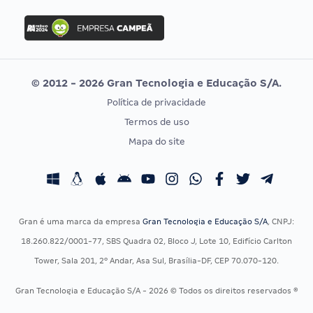
FGV
Concurso Ibama
Idecan
Concurso MPU
Selecon
Editais publicados
Uniase
© 2012 - 2026 Gran Tecnologia e Educação S/A.
Vunesp
Política de privacidade
CONCURSOS POR PROFISSÃO
EXAME DE ORDEM
Termos de uso
Concursos Administrativos
OAB
Mapa do site
Concursos Educação
Prova OAB
Concursos Fiscais
Calendário OAB
Concursos Jurídicos
Questões OAB
Concursos Militares
Recursos OAB
Gran é uma marca da empresa
Gran Tecnologia e Educação S/A
, CNPJ:
Concursos Policiais
Exame de Ordem
18.260.822/0001-77, SBS Quadra 02, Bloco J, Lote 10, Edifício Carlton
Concursos Saúde
Tower, Sala 201, 2º Andar, Asa Sul, Brasília-DF, CEP 70.070-120.
Concursos Tribunais
Gran Tecnologia e Educação S/A - 2026 © Todos os direitos reservados ®
Residência Multiprofissional