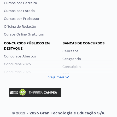
Cursos por Carreira
Cursos por Estado
Cursos por Professor
Oficina de Redação
Cursos Online Gratuitos
CONCURSOS PÚBLICOS EM
BANCAS DE CONCURSOS
DESTAQUE
Cebraspe
Concursos Abertos
Cesgranrio
Concursos 2026
Consulplan
Concursos 2025
FCC
Veja mais
Concurso Nacional Unificado
FGV
Concurso Ibama
Idecan
Concurso MPU
Selecon
Editais publicados
Uniase
© 2012 - 2026 Gran Tecnologia e Educação S/A.
Vunesp