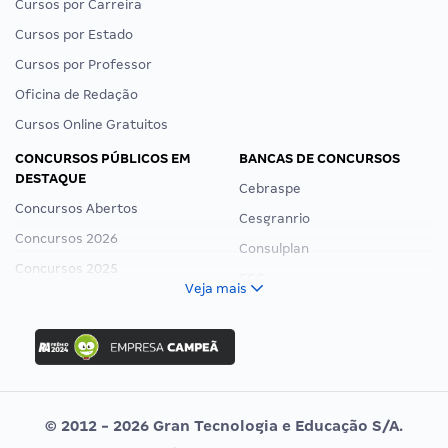
Cursos por Carreira
Cursos por Estado
Cursos por Professor
Oficina de Redação
Cursos Online Gratuitos
CONCURSOS PÚBLICOS EM
BANCAS DE CONCURSOS
DESTAQUE
Cebraspe
Concursos Abertos
Cesgranrio
Concursos 2026
Consulplan
Concursos 2025
FCC
Veja mais
Concurso Nacional Unificado
FGV
Concurso Ibama
Idecan
Concurso MPU
Selecon
Editais publicados
Uniase
© 2012 - 2026 Gran Tecnologia e Educação S/A.
Vunesp