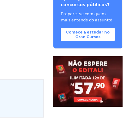
concursos públicos?
Prepare-se com quem
mais entende do assunto!
Comece a estudar no
Gran Cursos