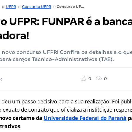
››
UFPR
››
Concurso UFPR
››
Concurso UFPR: FUNPAR é a banca organizadora!
o UFPR: FUNPAR é a banc
adora!
 novo concurso UFPR! Confira os detalhes e o qu
para cargos Técnico-Administrativos (TAE).
0
0
26
deu um passo decisivo para a sua realização! Foi publ
o extrato de contrato que oficializa a instituição respon
 novo certame da
Universidade Federal do Paraná
pa
trativos
.