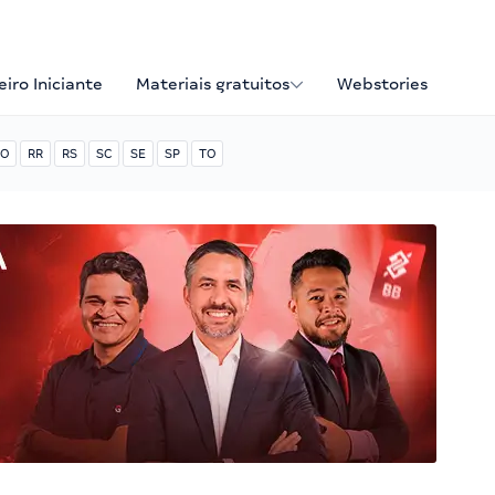
iro Iniciante
Materiais gratuitos
Webstories
O
RR
RS
SC
SE
SP
TO