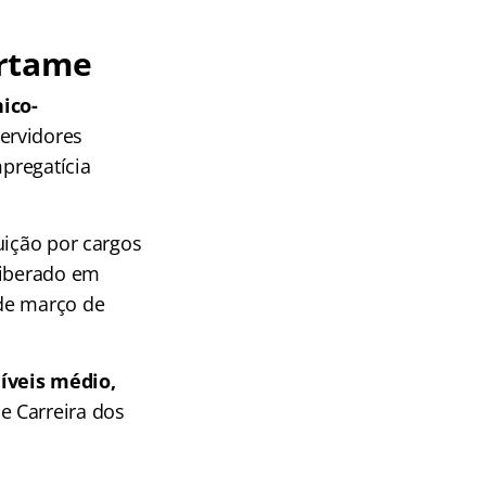
ertame
ico-
Servidores
mpregatícia
uição por cargos
liberado em
 de março de
íveis médio,
 Carreira dos