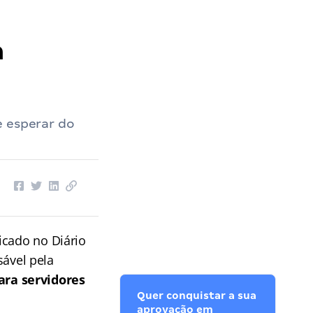
a
e esperar do
icado no Diário
sável pela
ra servidores
Quer conquistar a sua
aprovação em