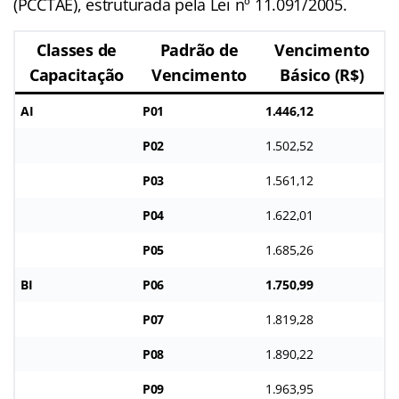
(PCCTAE), estruturada pela Lei nº 11.091/2005.
Classes de
Padrão de
Vencimento
Capacitação
Vencimento
Básico (R$)
AI
P01
1.446,12
P02
1.502,52
P03
1.561,12
P04
1.622,01
P05
1.685,26
BI
P06
1.750,99
P07
1.819,28
P08
1.890,22
P09
1.963,95