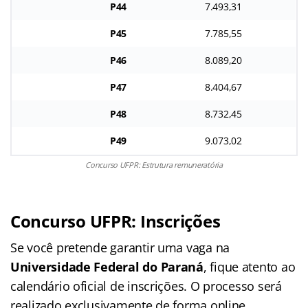
P44
7.493,31
P45
7.785,55
P46
8.089,20
P47
8.404,67
P48
8.732,45
P49
9.073,02
Concurso UFPR: Estrutura remuneratória
Concurso UFPR: Inscrições
Se você pretende garantir uma vaga na
Universidade Federal do Paraná
, fique atento ao
calendário oficial de inscrições. O processo será
realizado exclusivamente de forma online.