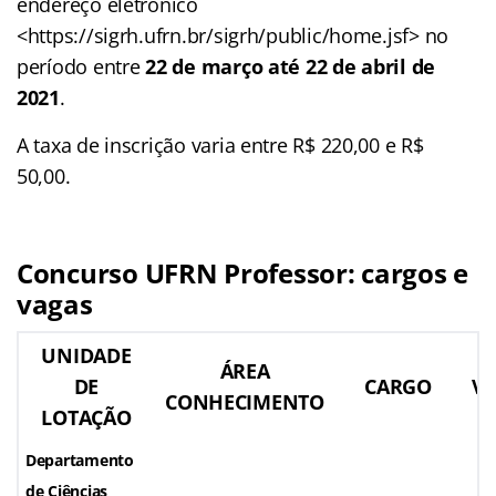
endereço eletrônico
<https://sigrh.ufrn.br/sigrh/public/home.jsf> no
período entre
22 de março até 22 de abril de
2021
.
A taxa de inscrição varia entre R$ 220,00 e R$
50,00.
Concurso UFRN Professor: cargos e
vagas
UNIDADE
ÁREA
DE
CARGO
V
CONHECIMENTO
LOTAÇÃO
Departamento
de Ciências