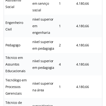
Assistente
em serviço
1
4.180,66
Social
social
nível superior
Engenheiro
em
1
4.180,66
Civil
engenharia
nível superior
Pedagogo
2
4.180,66
em pedagogia
Técnico em
nível superior
Assuntos
4
4.180,66
em pedagogia
Educacionais
Tecnólogo em
nível superior
Processos
1
4.180,66
na área
Gerenciais
Técnico de
curso técnico