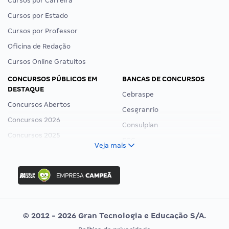
Cursos por Carreira
Cursos por Estado
Cursos por Professor
Oficina de Redação
Cursos Online Gratuitos
CONCURSOS PÚBLICOS EM
BANCAS DE CONCURSOS
DESTAQUE
Cebraspe
Concursos Abertos
Cesgranrio
Concursos 2026
Consulplan
Concursos 2025
FCC
Veja mais
Concurso Nacional Unificado
FGV
Concurso Ibama
Idecan
Concurso MPU
Selecon
Editais publicados
Uniase
© 2012 - 2026 Gran Tecnologia e Educação S/A.
Vunesp