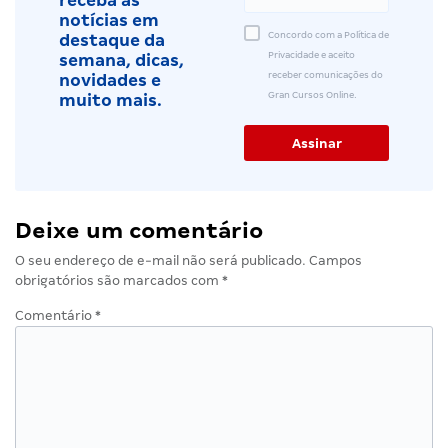
receba as
notícias em
Concordo com a Política de
destaque da
Privacidade e aceito
semana, dicas,
receber comunicações do
novidades e
Gran Cursos Online.
muito mais.
Deixe um comentário
O seu endereço de e-mail não será publicado.
Campos
obrigatórios são marcados com
*
Comentário
*