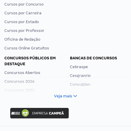
Cursos por Concurso
Cursos por Carreira
Cursos por Estado
Cursos por Professor
Oficina de Redação
Cursos Online Gratuitos
CONCURSOS PÚBLICOS EM
BANCAS DE CONCURSOS
DESTAQUE
Cebraspe
Concursos Abertos
Cesgranrio
Concursos 2026
Consulplan
Concursos 2025
FCC
Veja mais
Concurso Nacional Unificado
FGV
Concurso Ibama
Idecan
Concurso MPU
Selecon
Editais publicados
Uniase