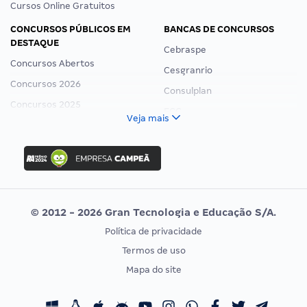
Cursos Online Gratuitos
CONCURSOS PÚBLICOS EM
BANCAS DE CONCURSOS
DESTAQUE
Cebraspe
Concursos Abertos
Cesgranrio
Concursos 2026
Consulplan
Concursos 2025
FCC
Veja mais
Concurso Nacional Unificado
FGV
Concurso Ibama
Idecan
Concurso MPU
Selecon
Editais publicados
Uniase
© 2012 - 2026 Gran Tecnologia e Educação S/A.
Vunesp
Política de privacidade
CONCURSOS POR PROFISSÃO
EXAME DE ORDEM
Termos de uso
Concursos Administrativos
OAB
Mapa do site
Concursos Educação
Prova OAB
Concursos Fiscais
Calendário OAB