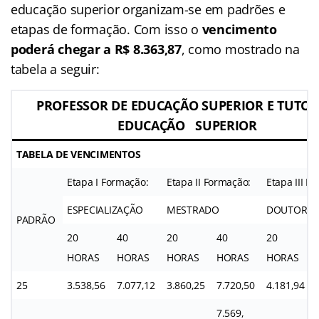
educação superior organizam-se em padrões e
etapas de formação. Com isso o
vencimento
poderá chegar a R$ 8.363,87
, como mostrado na
tabela a seguir:
PROFESSOR DE EDUCAÇÃO SUPERIOR E TUTOR
EDUCAÇÃO SUPERIOR
TABELA DE VENCIMENTOS
Etapa I Formação:
Etapa II Formação:
Etapa III F
ESPECIALIZAÇÃO
MESTRADO
DOUTORA
PADRÃO
20
40
20
40
20
HORAS
HORAS
HORAS
HORAS
HORAS
25
3.538,56
7.077,12
3.860,25
7.720,50
4.181,94
7.569,