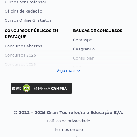
Cursos por Professor
Oficina de Redação
Cursos Online Gratuitos
CONCURSOS PÚBLICOS EM
BANCAS DE CONCURSOS
DESTAQUE
Cebraspe
Concursos Abertos
Cesgranrio
Concursos 2026
Consulplan
Concursos 2025
FCC
Veja mais
Concurso Nacional Unificado
FGV
Concurso Ibama
Idecan
Concurso MPU
Selecon
Editais publicados
Uniase
© 2012 - 2026 Gran Tecnologia e Educação S/A.
Vunesp
Política de privacidade
CONCURSOS POR PROFISSÃO
EXAME DE ORDEM
Termos de uso
Concursos Administrativos
OAB