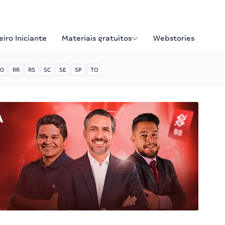
iro Iniciante
Materiais gratuitos
Webstories
O
RR
RS
SC
SE
SP
TO