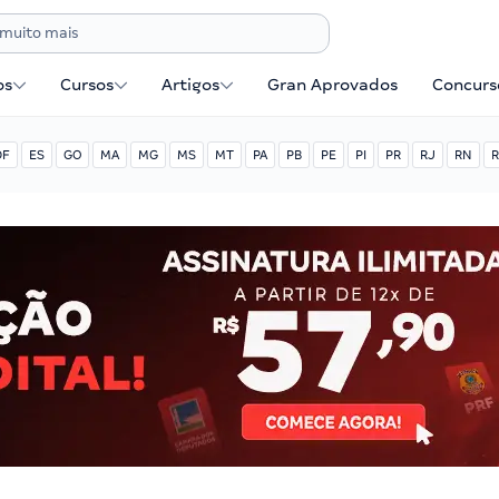
os
Cursos
Artigos
Gran Aprovados
Concurse
DF
ES
GO
MA
MG
MS
MT
PA
PB
PE
PI
PR
RJ
RN
R