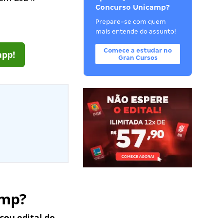
Concurso Unicamp?
Prepare-se com quem
mais entende do assunto!
Comece a estudar no
app!
Gran Cursos
amp?
cou edital de