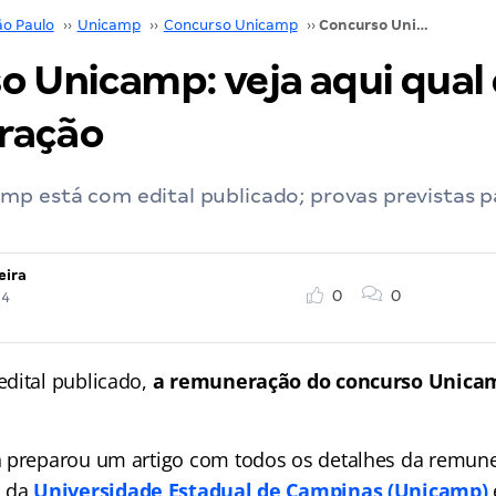
ão Paulo
››
Unicamp
››
Concurso Unicamp
››
Concurso Unicamp: veja aqui qual é a remuneração
 Unicamp: veja aqui qual 
ração
mp está com edital publicado; provas previstas p
eira
0
0
24
dital publicado,
a remuneração do concurso Unicam
n preparou um artigo com todos os detalhes da remun
o da
Universidade Estadual de Campinas (Unicamp)