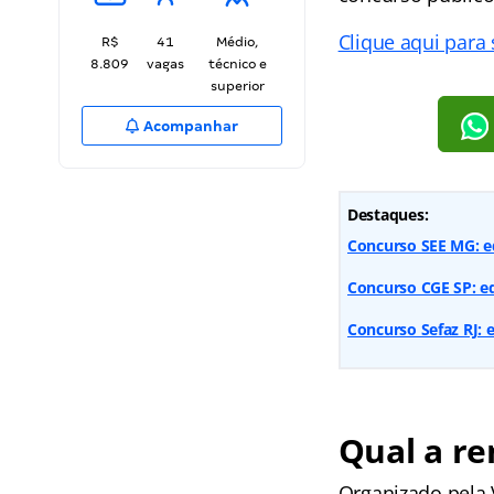
Clique aqui para
R$
41
Médio,
8.809
vagas
técnico e
superior
Acompanhar
Destaques:
Concurso SEE MG: ed
Concurso CGE SP: ed
Concurso Sefaz RJ: 
Qual a r
Organizado pela