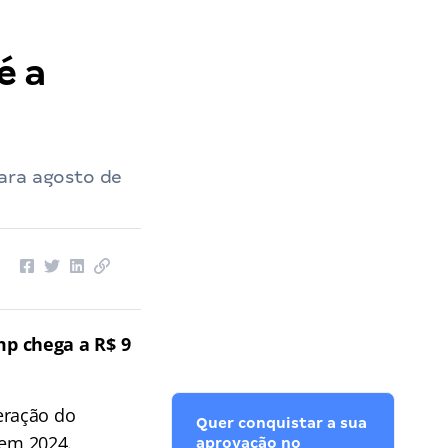
é a
ara agosto de
p chega a R$ 9
eração do
Quer conquistar a sua
em 2024.
aprovação no