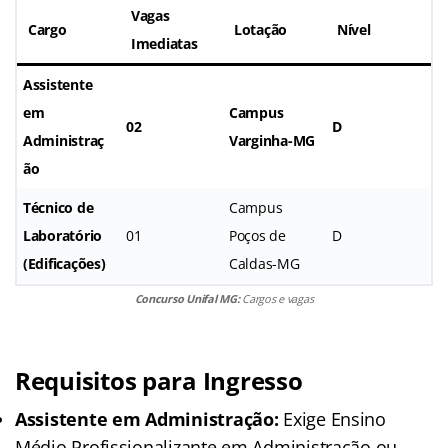
Vagas
Cargo
Lotação
Nível
Imediatas
Assistente
em
Campus
02
D
Administraç
Varginha-MG
ão
Técnico de
Campus
Laboratório
01
Poços de
D
(Edificações)
Caldas-MG
Concurso Unifal MG:
Cargos e vagas
Requisitos para Ingresso
Assistente em Administração:
Exige Ensino
Médio Profissionalizante em Administração ou