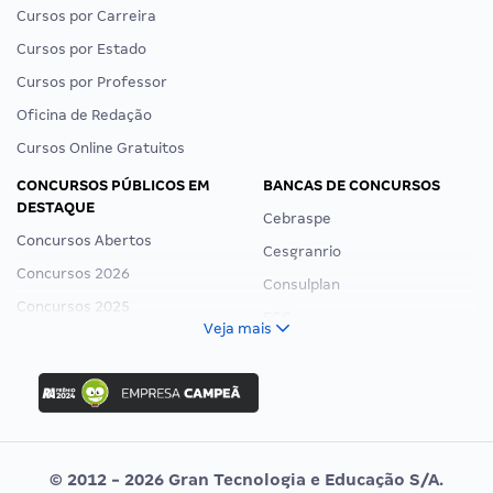
Cursos por Carreira
Cursos por Estado
Cursos por Professor
Oficina de Redação
Cursos Online Gratuitos
CONCURSOS PÚBLICOS EM
BANCAS DE CONCURSOS
DESTAQUE
Cebraspe
Concursos Abertos
Cesgranrio
Concursos 2026
Consulplan
Concursos 2025
FCC
Veja mais
Concurso Nacional Unificado
FGV
Concurso Ibama
Idecan
Concurso MPU
Selecon
Editais publicados
Uniase
© 2012 - 2026 Gran Tecnologia e Educação S/A.
Vunesp