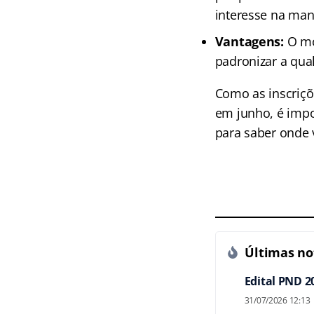
interesse na man
Vantagens:
O mod
padronizar a qua
Como as inscriç
em junho, é impo
para saber onde 
Últimas not
Edital PND 2
31/07/2026 12:13