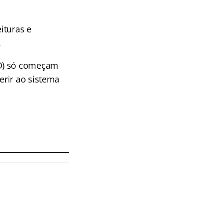
ituras e
.
ND) só começam
erir ao sistema