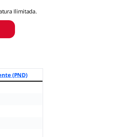
tura Ilimitada.
ente (PND)