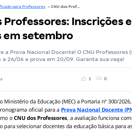
ficado para Professores
››
CNU dos Professores: Inscrições em junho e provas em setembro
 Professores: Inscrições 
s em setembro
re a Prova Nacional Docente! O CNU Professores
5 a 26/06 e prova em 20/09. Garanta sua vaga!
1
0
26
lo Ministério da Educação (MEC) a Portaria nº 300/2026
 cronograma oficial para a
Prova Nacional Docente (P
omo o
CNU dos Professores
, a avaliação funciona co
do para selecionar docentes da educação básica para a