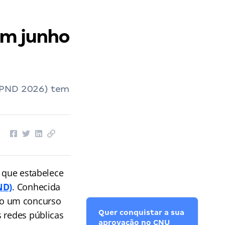
em junho
 (PND 2026) tem
, que estabelece
ND)
. Conhecida
mo um concurso
Quer conquistar a sua
s redes públicas
aprovação no CNU