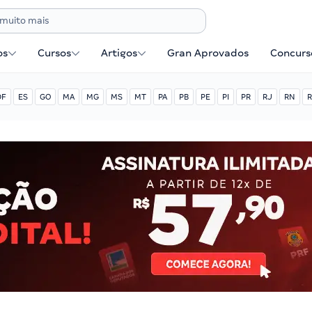
os
Cursos
Artigos
Gran Aprovados
Concurse
DF
ES
GO
MA
MG
MS
MT
PA
PB
PE
PI
PR
RJ
RN
R