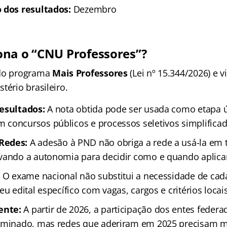
 dos resultados:
Dezembro
na o “CNU Professores”
?
 do programa
Mais Professores
(Lei nº 15.344/2026) e vi
tério brasileiro.
Resultados:
A nota obtida pode ser usada como etapa 
concursos públicos e processos seletivos simplificad
Redes:
A adesão à PND não obriga a rede a usá-la em 
vando a autonomia para decidir como e quando aplicar
:
O exame nacional não substitui a necessidade de cada
eu edital específico com vagas, cargos e critérios locai
ente:
A partir de 2026, a participação dos entes federa
erminado, mas redes que aderiram em 2025 precisam m