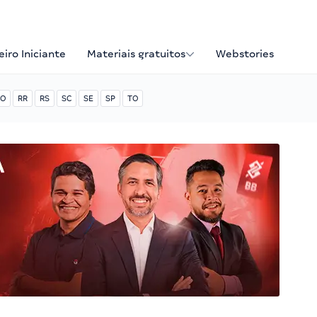
iro Iniciante
Materiais gratuitos
Webstories
O
RR
RS
SC
SE
SP
TO