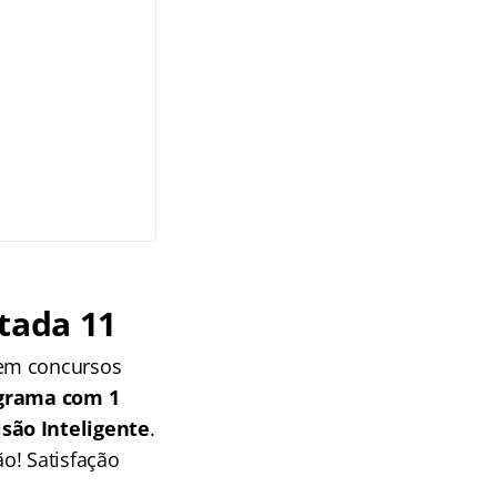
tada 11
 em concursos
grama com 1
isão Inteligente
.
o! Satisfação