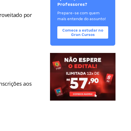
Professores?
Prepare-se com quem
roveitado por
mais entende do assunto!
Comece a estudar no
Gran Cursos
nscrições aos