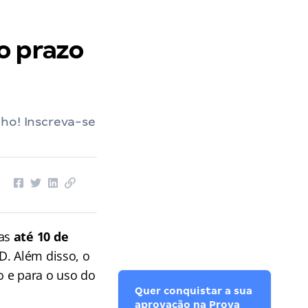
o prazo
ho! Inscreva-se
das
até 10 de
D. Além disso, o
o e para o uso do
Quer conquistar a sua
aprovação na Prova