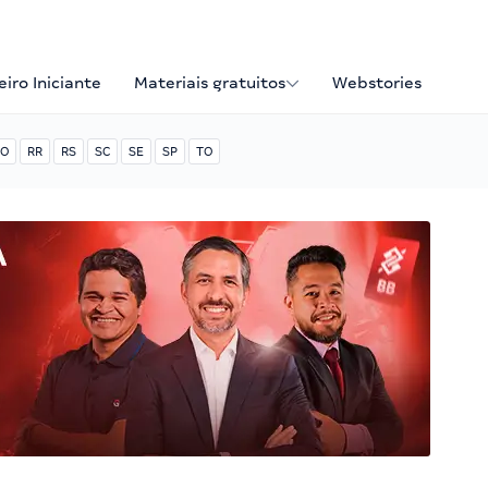
iro Iniciante
Materiais gratuitos
Webstories
O
RR
RS
SC
SE
SP
TO