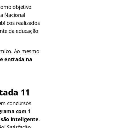
 como objetivo
va Nacional
blicos realizados
cente da educação
dêmico. Ao mesmo
e entrada na
tada 11
 em concursos
grama com 1
isão Inteligente
.
o! Satisfação