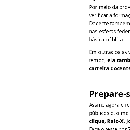
Por meio da prov
verificar a forma
Docente também s
nas esferas feder
básica pública.
Em outras palav
tempo,
ela tamb
carreira docente
Prepare-s
Assine agora e 
públicos e, o me
clique, Raio-X,
Faça o teste por