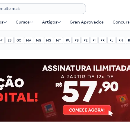
os
Cursos
Artigos
Gran Aprovados
Concurse
DF
ES
GO
MA
MG
MS
MT
PA
PB
PE
PI
PR
RJ
RN
R