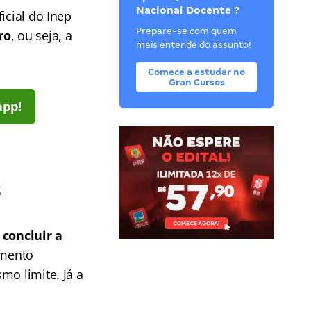
Nacional Docente ?
icial do Inep
Prepare-se com quem
ro
, ou seja, a
mais entende do assunto!
Comece a estudar no
Gran Cursos
app!
s
 concluir a
imento
mo limite. Já a