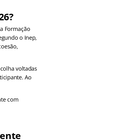
26?
 a Formação
egundo o Inep,
coesão,
scolha voltadas
icipante. Ao
nte com
cente