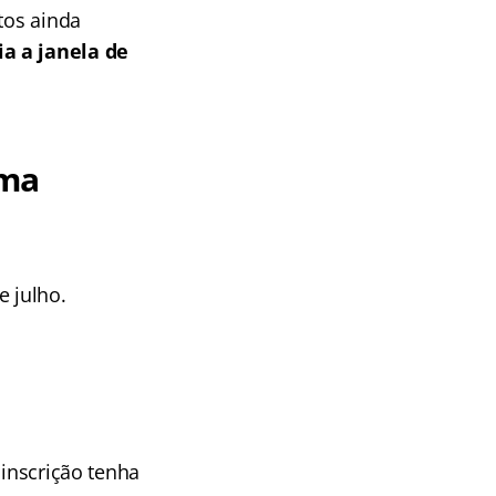
tos ainda
a a janela de
ama
e julho.
 inscrição tenha