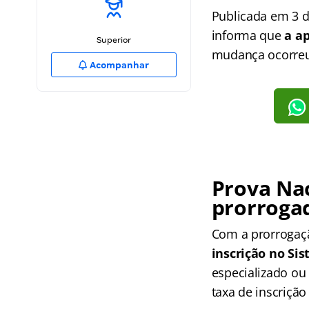
Publicada em 3 de
informa que
a a
Superior
mudança ocorreu 
Acompanhar
Prova Nac
prorroga
Com a prorrogaçã
inscrição no Si
especializado ou
taxa de inscrição