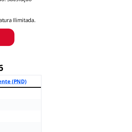
tura Ilimitada.
6
ente (PND)